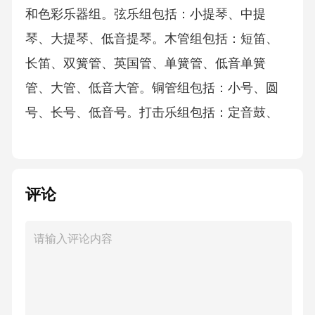
和色彩乐器组。弦乐组包括：小提琴、中提
琴、大提琴、低音提琴。木管组包括：短笛、
长笛、双簧管、英国管、单簧管、低音单簧
管、大管、低音大管。铜管组包括：小号、圆
号、长号、低音号。打击乐组包括：定音鼓、
锣、镲、铃鼓、三角铁等。色彩乐器组包括：
钢琴、竖琴、木琴、铝板钟琴等。选项A和选项
D,大提琴和中提琴于弦乐组。选项B,三角体属
评论
于打击乐器组。选项C,钢琴属于色彩乐器组，
但是在古典音乐时期，交响乐即管弦乐，不包
括色彩乐器组，即不包括钢琴。知识点：教育
类5、在社会各个领域迅速发展的今天，全球却
面临着气候方面的危机——“温室效应”，造成