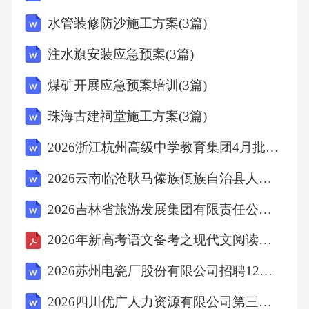
碳进入大气。故选B。
水管装修防沙施工方案(3篇)
考点：环境污染与海6、宋代诗人陈与义《襄邑
注水旗安装应急预案(3篇)
道中》诗云:“飞花两岸照船红，百里榆堤半日
煤矿开展应急预案培训(3篇)
风。卧看满天云不动，不知云与我俱东。”这说
珠海古建祠堂施工方案(3篇)
明了（）
2026浙江杭州高级中学教育集团4月批次招聘29人笔试备考试题及答案详解
A、任何事物都处在运动变化之中
2026云南临沧耿马傣族佤族自治县人民医院招聘6人备考题库含答案详解（培优）
B、任何事物都是绝对运动与相对静止的统一
2026吉林省旅游发展集团有限责任公司紧缺医疗专业技术人员专项招聘10人备考题库及答案详解（网校专用）
2026年新高考语文备考之现代文阅读Ⅱ押题训练（八）含答案解析
C、任何事物都只是相对静止的
2026苏州电瓷厂股份有限公司招聘12人备考题库及完整答案详解
D、静止的事物是不可能存在的
2026四川优广人力资源有限公司第三次招聘劳务外包人员1人备考题库及答案详解（有一套）