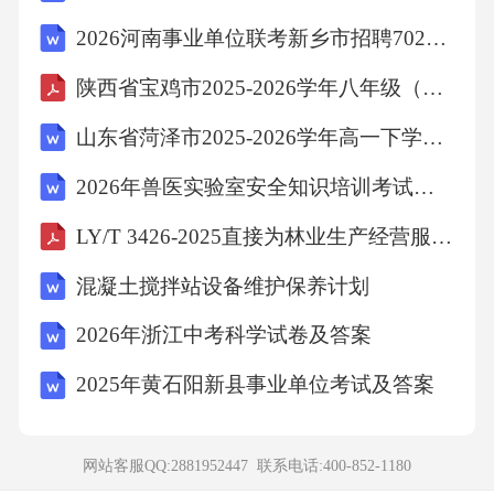
2026河南事业单位联考新乡市招聘702人备考题库完整参考答案详解
【答案】：B“满天云不动”体现了相对静止，
“云与我俱东”体现了绝对运动，这首诗反映了任
陕西省宝鸡市2025-2026学年八年级（上）期末物理试卷（含答案）
何事物都是绝对运动与相对静止的统一。故选
山东省菏泽市2025-2026学年高一下学期期末考试英语试卷
B。
2026年兽医实验室安全知识培训考试题库(含答案)
考点：思想政治素质7、下列关于温度、热量和
LY/T 3426-2025直接为林业生产经营服务工程设施用地规范
内能的说法，正确的是（）
混凝土搅拌站设备维护保养计划
2026年浙江中考科学试卷及答案
A、物体的温度升高，一定是吸收了热量
2025年黄石阳新县事业单位考试及答案
B、当物体的内能增加时，温度一定会升高
网站客服QQ:2881952447 联系电话:
400-852-1180
C、在质量相同的前提下，温度升高得多的物体