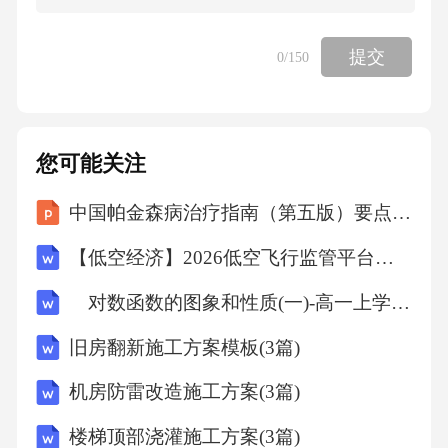
“温室效应”的主要原因是（）
提交
0
/150
A、人类大量砍伐树木
B、工业生产当中的大量二氧化碳进入到大气层
您可能关注
中
中国帕金森病治疗指南（第五版）要点内容解读课件
C、全球植被面积减少
【低空经济】2026低空飞行监管平台设计方案
对数函数的图象和性质(一)-高一上学期数学课时作业人教版A版（含解析）
D、人口增多
旧房翻新施工方案模板(3篇)
【答案】：B温室效应主要是由于现代工业过多
机房防雷改造施工方案(3篇)
地燃烧煤炭、石油和天然气，产生大量二氧化
楼梯顶部浇灌施工方案(3篇)