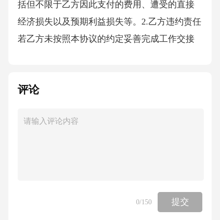
括但不限于乙方因此支付的费用、遭受的直接
经济损失以及预期利益损失等。2.乙方违约责任
若乙方未按照本协议的约定妥善完成工作交接
或泄露甲方商业秘密、个人隐私等，乙方应向
甲方支付违约金人民币[X]元（大写：[大写金
评论
额]）。同时，乙方应采取措施消除因违约行为
给甲方造成的不良影响，并赔偿甲方因此遭受
的确切损失。若乙方违反本协议约定的其他义
务，导致甲方遭受损失的，乙方应承担赔偿责
任。赔偿范围包括但不限于甲方因此支付的费
用、遭受的直接经济损失以及预期利益损失
等。五、保密条款1.双方应对在本终止委托协议
提交
0
/150
书签订及履行过程中知悉的对方商业秘密、技