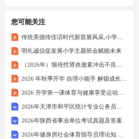
术秘密、个人隐私等信息予以保密。未经对方
书面同意，任何一方不得向任何第三方披露或
您可能关注
使用该等信息。2.本条款的保密期限为自本终止
传统美德传佳话时代新苗展风采,小学主题班会课件
委托协议书生效之日起[X]年。六、争议解决1.
本终止委托协议书的签订、履行、解释及争议
明礼诚信促发展小学主题班会赋能未来
解决均适用中华人民共和国民法典及相关法律
（2026年）狼疮性肾炎激素冲击不良反应护理查房课件
法规的规定。2.双方在履行本协议过程中如发生
2026 年秋季开学 自理小能手 解锁成长新技能
争议，应首先通过友好协商解决；协商不成
的，任何一方均有权向有管辖权的人民法院提
2026 开学第一课体育与健康享受运动增强少年体魄
起诉讼。七、其他条款1.本终止委托协议书自双
2026年天津市和平区统计专业公务员考试4大题型
方签字（或盖章）之日起生效，一式两份，甲
2026年陕西省事业单位考试真题及答案
乙双方各执一份，具有同等法律效力。2.本终
2026年健身房社会体育指导员理论知识考核题库含答案