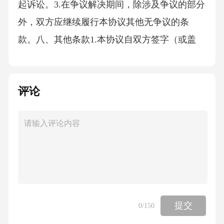
起诉讼。3.在争议解决期间，除涉及争议的部分
外，双方应继续履行本协议其他无争议的条
款。八、其他条款1.本协议自双方签字（或盖
章）之日起生效，一式两份，甲乙双方各执一
份，具有同等法律效力。2.本协议未尽事宜，可
评论
由双方另行签订补充协议。补充协议与本协议
具有同
提交
0
/150