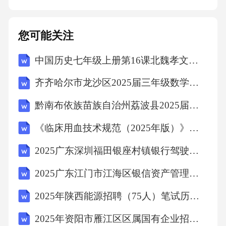
您可能关注
中国历史七年级上册第16课北魏孝文帝改革教学设计
齐齐哈尔市龙沙区2025届三年级数学下学期期末调研模拟试题含解析
黔南布依族苗族自治州荔波县2025届数学四年级下学期期中联考试题（含解析）
《临床用血技术规范（2025年版）》考核试题
2025广东深圳福田银座村镇银行驾驶岗社会招聘笔试历年典型考题及考点剖析附带答案详解
2025广东江门市江海区银信资产管理有限公司招聘5人笔试历年常考点试题专练附带答案详解
2025年陕西能源招聘（75人）笔试历年典型考点题库附带答案详解
2025年资阳市雁江区区属国有企业招聘（8人）笔试历年典型考点题库附带答案详解