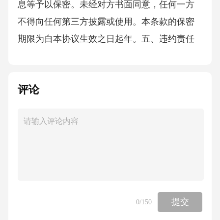
息等予以保密。未经对方书面同意，任何一方
不得向任何第三方披露或使用。本条款的保密
期限为自本协议生效之日起年。五、违约责任
（一）甲方违约责任1.若甲方未按照本协议约定
提供服务或提供的服务不符合约定标准，乙方
评论
有权要求甲方限期整改。若甲方在限期内未能
整改到位，乙方有权扣除相应的服务费用，并
要求甲方承担因此给乙方造成的损失。2.如甲方
违反保密义务，应向乙方支付违约金人民币元
（大写元整），并赔偿乙方因此遭受的全部损
失。如损失难以计算，违约金按照服务费用总
额的%计算。3.若甲方擅自将本协议项下的服务
提交
0
/150
转委托给第三方，乙方有权解除本协议，并要