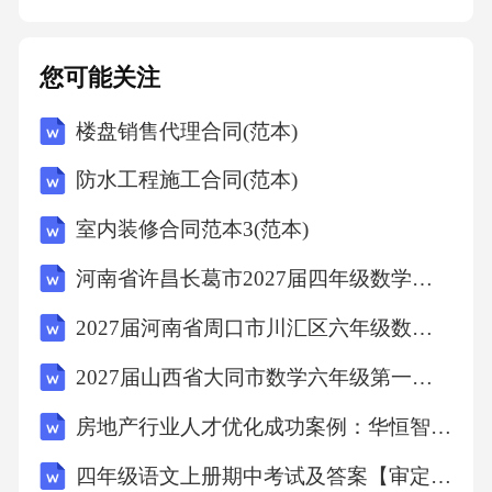
求甲方返还已支付的服务费用，同时甲方应按
照服务费用总额的%向乙方支付违约金。（二）
您可能关注
乙方违约责任1.若乙方未按照本协议约定支付服
楼盘销售代理合同(范本)
务费用，每逾期一日，应按照未支付金额的%向
甲方支付逾期违约金。逾期超过日的，甲方有
防水工程施工合同(范本)
权暂停服务，并要求乙方支付已完成服务对应
室内装修合同范本3(范本)
的费用及逾期违约金。2.如乙方违反保密义务，
河南省许昌长葛市2027届四年级数学第一学期期末监测模拟试题含解析
应向甲方支付违约金人民币元（大写元整），
并赔偿甲方因此遭受的全部损失。如损失难以
2027届河南省周口市川汇区六年级数学第一学期期末达标检测试题含解析
计算，违约金按照服务费用总额的%计算。3.若
2027届山西省大同市数学六年级第一学期期末质量跟踪监视模拟试题含解析
乙方擅自调整甲方提供的销售策略或客户名
房地产行业人才优化成功案例：华恒智信破解薪酬竞争力不足
单，导致销售工作受到不利影响，乙方应承担
四年级语文上册期中考试及答案【审定版】
相应的责任，包括但不限于赔偿甲方因此遭受