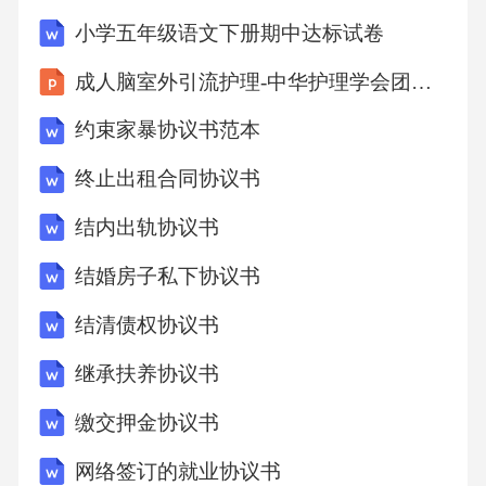
的损失、按照服务费用总额的%向甲方支付违约
小学五年级语文下册期中达标试卷
金等。六、争议解决本协议的签订、履行、解
成人脑室外引流护理-中华护理学会团体标准（2026版）深度解读
释及争议解决均适用中华人民共和国法律。双
约束家暴协议书范本
方在履行本协议过程中如发生争议，应首先通
过友好协商解决；协商不成的，任何一方均有
终止出租合同协议书
权向有管辖权的人民法院提起诉讼。七、其他
结内出轨协议书
条款1.本协议自双方签字（或盖章）之日起生
结婚房子私下协议书
效。本协议一式两份，甲乙双方各执一份，具
结清债权协议书
有同等法律效力。2.本协议未尽
继承扶养协议书
缴交押金协议书
网络签订的就业协议书