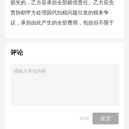
损失的，乙方应承担全部赔偿责任。乙方应负
责协助甲方处理因代扣税问题引发的税务争
议，承担由此产生的全部费用，包括但不限于
罚款、滞纳金、律师费、诉讼费等。4.若乙方违
反保密义务，向任何第三方泄露甲方交易信息
评论
及相关资料，应向甲方支付违约金[具体违约金
金额]，并赔偿甲方因此遭受的全部损失。如乙
方的违约行为给甲方造成恶劣影响或严重后果
的，甲方有权解除本协议，并要求乙方承担进
一步的法律责任。五、争议解决1.本协议的签
订、履行、解释及争议解决均适用中华人民共
和国法律。2.甲乙双方在履行本协议过程中如发
提交
0
/150
生争议，应首先通过友好协商解决；协商不成