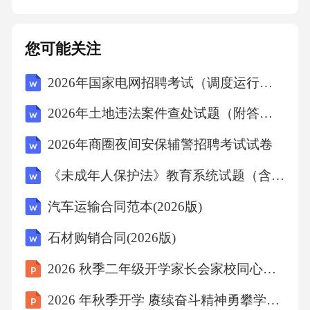
的，任何一方均有权向有管辖权的人民法院提
起诉讼。六、其他条款1.本协议自双方签字（或
您可能关注
盖章）之日起生效，有效期为[具体有效期限，
2026年国家电网招聘考试（调度运行类）经典试题及答案
如一年]。协议期满后，双方如无异议，则自动
延续[延续期限，如一年]。2.本协议一式两份，
2026年土地违法案件查处试题（附答案）
甲乙双方各执一份，具有同等法律效力。
2026年商圈夜间安保辅警招聘考试试卷
《未成年人保护法》教育系统试题（含答案）
汽车运输合同范本(2026版)
石材购销合同(2026版)
2026 秋季二年级开学家长会家校同心共建平安校园
2026 年秋季开学 赓续奋斗精神勇攀学业高峰