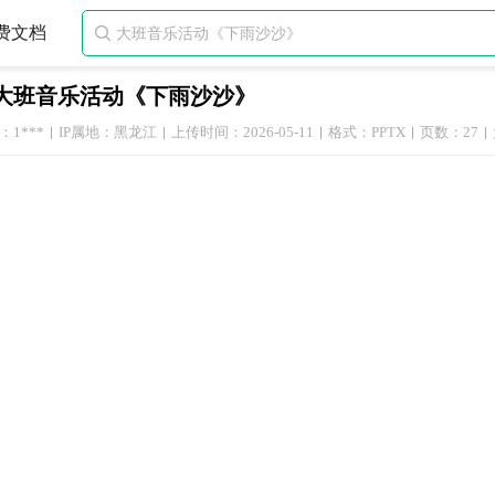
费文档

大班音乐活动《下雨沙沙》
1***
IP属地：黑龙江
上传时间：2026-05-11
格式：PPTX
页数：27