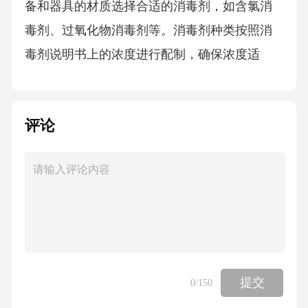
备和器具的材质选择合适的消毒剂，如含氯消
毒剂、过氧化物消毒剂等。消毒剂种类按照消
毒剂说明书上的浓度进行配制，确保浓度适
宜，避免腐蚀设备或对人体造成伤害。消毒剂
浓度定期更换消毒剂，避免消毒剂过期或使用
评论
时间过长导致消毒效果降低。消毒剂更换频率
消杀操作实施步骤清洁厨房表面喷雾消毒浸泡
消毒消毒时间在消毒前，要先对厨房表面进行
彻底清洁，去除油污和食物残渣。对于能够浸
泡的厨房器具和餐具，应将其完全浸泡在消毒
液中，确保每个部位都能与消毒液充分接触。
对于无法浸泡的设备和器具，可采用喷雾的方
提交
0
/150
式进行消毒，确保消毒液均匀覆盖表面。按照