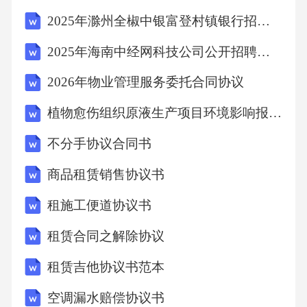
括清洁厨房设备内部、墙角、排水沟等易藏污
2025年滁州全椒中银富登村镇银行招聘8人笔试历年典型考题及考点剖析附带答案详解
纳垢的地方。02每月清洁每月进行全面清洁，
2025年海南中经网科技公司公开招聘笔试历年备考题库附带答案详解
包括清洗油烟管道、排风系统等高难度区域，
2026年物业管理服务委托合同协议
以及整理、归纳厨房用品。03厨师在烹饪过程
中需保持个人卫生，并在工作前、中、后清洗
植物愈伤组织原液生产项目环境影响报告表
手部，确保食品不受污染。厨师职责安排专职
不分手协议合同书
清洁人员负责厨房的清洁工作，包括日常清洁
商品租赁销售协议书
和周期性清洁。清洁人员职责卫生管理人员负
租施工便道协议书
责监督卫生执行情况，定期组织卫生检查，及
时纠正问题。卫生管理
租赁合同之解除协议
租赁吉他协议书范本
空调漏水赔偿协议书