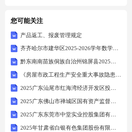
消毒剂说明书上的时间要求，保证足够的消毒
时间，以达到杀灭细菌和病毒的效果。微生物
您可能关注
残留检测法采用专业的微生物检测设备，如ATP
产品返工、报废管理规定
荧光检测仪等，对消毒后的厨房表面和器具进
行微生物残留检测。检测方法采样部位检测结
齐齐哈尔市建华区2025-2026学年数学四年级下学期期末复习检测试题（含答案）
果分析选取具有代表性的部位进行采样，如接
黔东南南苗族侗族自治州锦屏县2025年数学三年级下学期期末考试模拟试题含答案解析
触食物的表面、器具的缝隙等。根据检测结
《房屋市政工程生产安全重大事故隐患判定标准（2024版）》准培训考试题
果，判断消毒效果是否达标，如果超标则需重
新进行消毒操作。同时，要对检测结果进行记
2025广东汕尾市红海湾经济开发区投资控股有限公司招聘会计岗位拟聘用人员笔试历年难易错考点试卷带答案解析
录和分析，以便追溯问题和持续改进。06维护
2025广东佛山市禅城区国有资产监督管理局下属企业招聘1人笔试历年常考点试题专练附带答案详解
与检查制度周期性清洁计划每日清洁每天进行
2025广东东莞市中堂实业控股集团有限公司招聘6人笔试历年常考点试题专练附带答案详解
厨房基础清洁，包括清洗餐具、厨具、操作台
2025年甘肃省白银有色集团股份有限公司技能操作人员社会招聘552人笔试历年难易错考点试卷带答案解析
和地面等。01每周清洁每周进行深度清洁，包