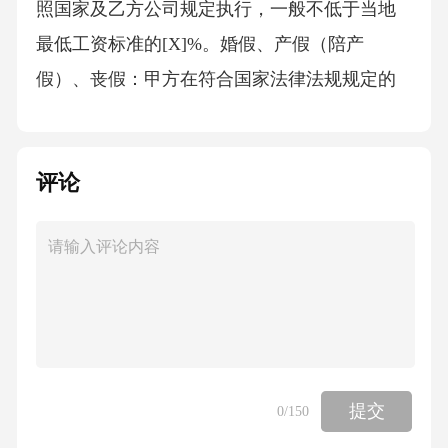
照国家及乙方公司规定执行，一般不低于当地
最低工资标准的[X]%。婚假、产假（陪产
假）、丧假：甲方在符合国家法律法规规定的
条件下，可享受相应的婚假、产假（陪产
假）、丧假，假期天数及工资待遇按照国家及
评论
乙方公司规定执行。乙方应协助甲方办理相关
请假手续，并确保甲方在休假期间的工资、福
利待遇不受影响。节日福利、生日福利、定期
体检、职业培训等：乙方应按照公司既定的标
准和时间安排，为甲方提供节日福利（如节日
礼品、礼金等）、生日福利（如生日蛋糕、礼
品等），定期组织甲方进行体检，提供职业培
提交
0
/150
训机会，以提升甲方的工作技能和职业发展能