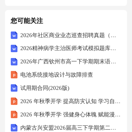
力。（三）工作岗位及工作内容1.甲方在原用人
单位担任[原工作岗位名称]，主要工作职责为
您可能关注
[详细描述工作职责]。自劳动关系移交至乙方
2026年社区商业业态巡查招聘真题（附答案）
后，甲方将担任乙方公司的[新工作岗位名称]，
工作内容为[详细描述新工作职责]。2.乙方应根
2026精神病学主治医师考试模拟题库及答案
据甲方的工作能力、经验及岗位需求，合理安
2026年广西钦州市高一下学期期末语文试题及答案
排甲方的工作任务，并为甲方提供必要的工作
电池系统接地设计与故障排查
条件和支持。甲方应按照乙方的工作要求，认
真履行工作职责，按时完成工作任务，遵守乙
试用期合同(2026版)
方公司的各项规章制度。3.在工作过程中，如乙
2026 年秋季开学 提高防灾认知 学习自救互救知识
方认为甲方的工作表现不符合岗位要求或公司
2026 年秋季开学 强健身心体魄 赋能漫长求学之路
规定，有权按照公司的绩效考核制度及相关规
内蒙古兴安盟2026届高三下学期第二次模拟考试地理试卷(有答案)
定对甲方进行考核，并根据考核结果采取相应