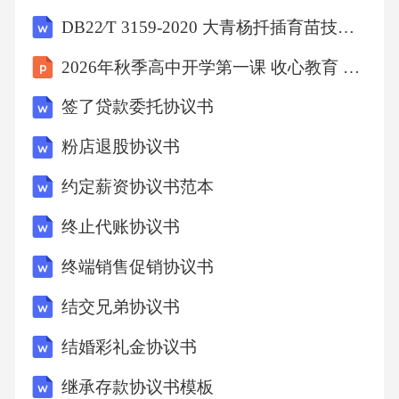
的措施，如调整工作岗位、进行培训、解除劳
DB22∕T 3159-2020 大青杨扦插育苗技术规程
动合同等（具体措施及条件按照乙方公司规定
2026年秋季高中开学第一课 收心教育 聚力前行
执行）。甲方如对考核结果有异议，有权在规
签了贷款委托协议书
定时间内提出申诉，并按照乙方公司的申诉流
程进行处理。（四）工作年限1.甲方在原用人单
粉店退股协议书
位的工作年限自[起始工作日期]起计算，截至
约定薪资协议书范本
[移交基准日]，共计[X]年[X]个月。乙方认可甲
终止代账协议书
方在原用人单位的工作年限，并将其作为计算
终端销售促销协议书
甲方在乙方处工作年限的依据。2.在计算甲方的
年休假天数、医疗期、经济补偿等涉及工作年
结交兄弟协议书
限的权益时，乙方应连续计算甲方在原用人单
结婚彩礼金协议书
位和乙方处的工作年限。如甲方因劳动关系移
继承存款协议书模板
交导致工作年限中断，乙方应按照国家法律法