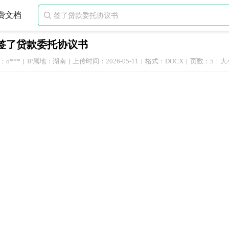
费文档

签了贷款委托协议书
o***
IP属地：湖南
上传时间：2026-05-11
格式：DOCX
页数：5
大