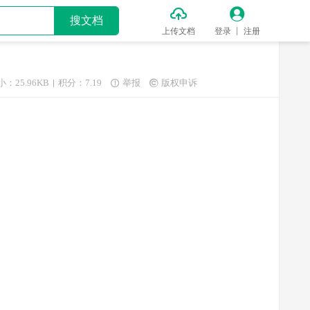


搜文档
上传文档
登录
注册
小：25.96KB
积分：7.19
举报
版权申诉

