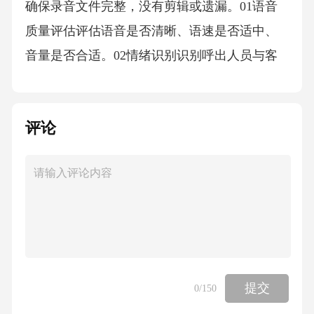
确保录音文件完整，没有剪辑或遗漏。01语音
质量评估评估语音是否清晰、语速是否适中、
音量是否合适。02情绪识别识别呼出人员与客
户沟通时的情绪，如积极、中立或消极。03通
话时长统计统计通话时长，评估呼出人员的工
评论
作效率。04录音分析与评估规则话术合规性检
查话术脚本审查敏感信息保护拒绝话术检测录
音文件抽查检查呼出人员是否遵循规定的话术
脚本，确保沟通内容准确、合规。确保呼出人
员在沟通中不泄露客户敏感信息，如身份证
号、银行卡号等。检查呼出人员是否能够妥善
处理客户的拒绝，并遵循规定的拒绝话术。定
提交
0
/150
期抽查呼出人员的录音文件，确保话术合规