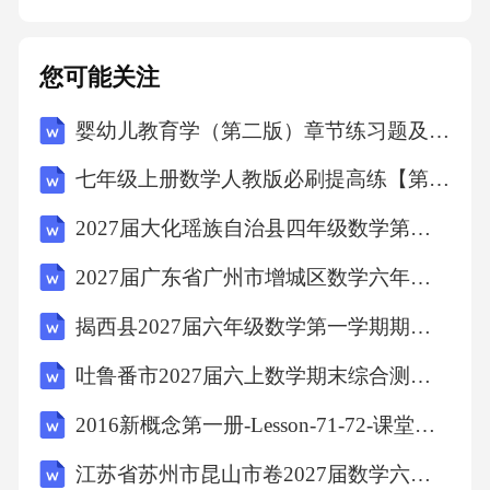
性。质检问题反馈流程问题识别与记录质检人
员识别并记录呼出人员存在的问题，如话术不
您可能关注
当、沟通不顺畅等。02040301问题跟踪与验证
婴幼儿教育学（第二版）章节练习题及答案汇 第1-6章
跟踪呼出人员的问题改进情况，并验证改进措
施的有效性。问题反馈与沟通将问题反馈给呼
七年级上册数学人教版必刷提高练【第2章《整式的加减》章节达标检测】（原卷版）
出人员，并与其进行沟通，帮助其改进。质检
2027届大化瑶族自治县四年级数学第一学期期末监测试题含解析
报告与总结定期制作质检报告，总结呼出人员
2027届广东省广州市增城区数学六年级第一学期期末检测模拟试题含解析
的表现及问题，并提出改进建议。05案例实操
训练拒绝接受培训沟通障碍复杂问题处理意向
揭西县2027届六年级数学第一学期期末监测模拟试题含解析
客户跟进如何应对并引导客户了解呼出培训的
吐鲁番市2027届六上数学期末综合测试试题含解析
重要性。如何有效地跟进有意向的客户，促成
2016新概念第一册-Lesson-71-72-课堂及课后练习
签约。处理客户在沟通中的疑惑、投诉或不满
江苏省苏州市昆山市卷2027届数学六年级第一学期期末经典模拟试题含解析
情绪。遇到复杂或突发问题时，如何快速响应