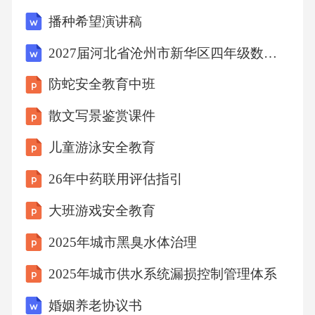
并妥善处理。典型场景模拟演练真实录音案例
播种希望演讲稿
拆解分析成功呼出案例的沟通技巧、话术运用
2027届河北省沧州市新华区四年级数学第一学期期末质量跟踪监视试题含解析
以及客户心理把握。成功案例剖析失败案例的
防蛇安全教育中班
原因，包括语言表达、情绪控制、客户需求理
解等方面的不足。失败案例通过录音回放，让
散文写景鉴赏课件
学员真实感受呼出过程，并结合导师点评，指
儿童游泳安全教育
出改进方向。录音回放与点评异议处理话术复
26年中药联用评估指引
盘话术优化与个性化鼓励学员根据自身特点，
大班游戏安全教育
优化并创新话术，提升呼出效果。03教授学员
如何运用反问、引导、解释等方法有效处理异
2025年城市黑臭水体治理
议。02异议处理技巧常见异议类型整理呼出过
2025年城市供水系统漏损控制管理体系
程中客户可能提出的异议，如价格、效果、服
婚姻养老协议书
务等。0106效果追踪优化关键指标数据追踪呼