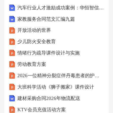
制定制定详细的数据迁移计划，包括迁移时
汽车行业人才激励成功案例：华恒智信破解激励滞后认可缺失
间、迁移方式、迁移数据量等。01终端用户培
家教服务合同范文汇编九篇
训方案根据系统功能和用户需求，设计详细的
开放活动的世界
培训内容，包括系统操作、功能使用等。培训
内容设计培训方式选择培训效果评估采用线上
少儿防火安全教育
培训、线下培训、视频教程等多种方式，满足
情绪行为疏导课件设计与实施
不同用户的培训需求。通过用户测试、问卷调
劳动教育方案
查等方式，对培训效果进行评估，确保用户能
2026一位精神分裂症伴丹毒患者的护理查房解读
够熟练使用系统。06效果评估与持续优化KPI达
成度评估模型关键指标设定根据方案设计目
大班科学活动《狮子搬家》课件设计
标，确定关键绩效指标，如转化率、用户活跃
建材采购合同2026年物流配送
度、收入等。01数据收集与分析建立数据收集
KTV会员充值活动方案
与分析体系，对关键指标进行实时监测，定期