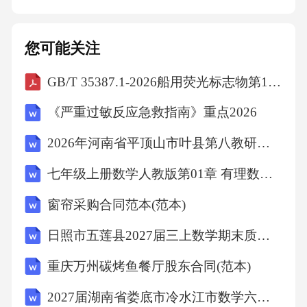
稳定性通过压力测试和长时间运行，验证系统
稳定性。03用户体验确保系统易用、界面友
您可能关注
好，用户反馈积极。0405上线部署与用户培训
GB/T 35387.1-2026船用荧光标志物第1部分：安全救生标志物
灰度发布实施策略选择部分用户或功能模块进
行灰度发布，降低风险。灰度发布范围选择对
《严重过敏反应急救指南》重点2026
灰度发布后的系统进行监控，收集用户反馈，
2026年河南省平顶山市叶县第八教研区三模九年级数学试卷(含答案)
及时解决问题。灰度发布监控根据用户反馈和
七年级上册数学人教版第01章 有理数测试卷测试（原卷版）
监控结果，不断优化灰度发布版本，确保稳定
性。灰度发布版本迭代系统迁移数据保障数据
窗帘采购合同范本(范本)
迁移验证在数据迁移完成后，进行数据验证，
日照市五莲县2027届三上数学期末质量检测模拟试题含解析
确保数据的完整性和准确性。03采取数据备
重庆万州碳烤鱼餐厅股东合同(范本)
份、数据加密等措施，确保数据迁移过程中的
2027届湖南省娄底市冷水江市数学六年级第一学期期末教学质量检测试题含解析
安全性。02数据迁移安全性保障数据迁移计划