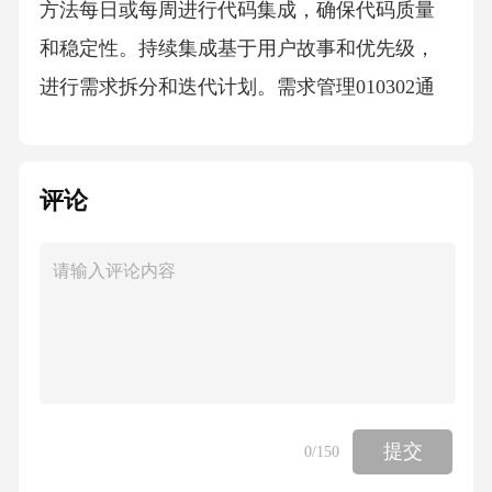
方法每日或每周进行代码集成，确保代码质量
和稳定性。持续集成基于用户故事和优先级，
进行需求拆分和迭代计划。需求管理010302通
过短周期的反馈循环，及时调整开发计划和策
略。反馈与调整04模拟各种负载和性能要求，
评论
验证系统稳定性。性能测试检查系统的安全漏
洞和防护措施，确保数据安全。安全测试01020
304覆盖所有功能模块和场景，确保功能正常。
功能测试从用户角度出发，测试系统易用性和
交互性。用户体验测试全场景测试用例设计阶
段性验收标准代码质量遵循编码规范，通过代
码审核和测试验证代码质量。01需求满足度验
提交
0
/150
证功能是否符合预期，满足用户需求。02系统