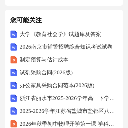
诊断中至关重要。CT（计算机断层扫描）和MR
I（磁共振成像）可以显示脑室系统的扩大和脑
您可能关注
脊液循环的受阻情况，帮助确认诊断并指导治
大学《教育社会学》试题库及答案
疗方案的制定。实验室检查实验室检查有助于
排除其他可能的病因，如感染或代谢性疾病。
2026南京市辅警招聘综合知识考试试卷
通过对血液和脑脊液进行化学分析和细胞学检
制定预算与估计成本
查，可以发现炎症标志物、感染病原体或其他
试剂采购合同(2026版)
病理性改变，为诊断提供支持。病例汇报02患
者基本信息概述患者基本信息记录患者的年
办公家具采购合同范本(2026版)
龄、性别和联系方式，确保在需要时能够及时
浙江省丽水市2025-2026学年高一下学期6月期末考试地理试卷（含解析）
联系到家属。同时，了解患者的职业背景和生
2025-2026学年江苏省盐城市盐都区八年级（下）期末数学试卷(含简略答案)
活环境，以评估可能影响其健康状况的因素。
2026年秋季初中物理开学第一课 学科阅读与拓展课件
既往病史与入院原因收集患者的既往病史，包