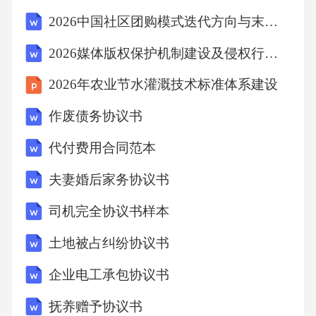
括慢性病史、手术史及药物过敏史等。详细询
2026中国社区团购模式迭代方向与末端配送效率优化实证研究
问入院原因，如头痛、恶心呕吐等症状的出现
2026媒体版权保护机制建设及侵权行为处理措施研究报告
时间及频率，以便初步判断病情的严重程度。
2026年农业节水灌溉技术标准体系建设
家族病史调查了解患者的家族病史，特别是近
亲中有无神经系统疾病或遗传性疾病。这有助
作废债务协议书
于评估患者可能存在的遗传风险，并制定相应
代付费用合同范本
的护理计划。个人生活状况询问患者的日常生
夫妻婚后家务协议书
活习惯，包括饮食、睡眠和运动情况。了解其
司机完全协议书样本
是否存在不良的生活习惯，如吸烟、饮酒等，
这些因素可能影响其神经系统的健康。病史与
土地被占纠纷协议书
入院原因020301病史采集详细询问患者的既往
企业电工承包协议书
病史，包括是否有过头部外伤、感染或其他神
抚养赠予协议书
经系统疾病。了解患者的家族病史，以评估可