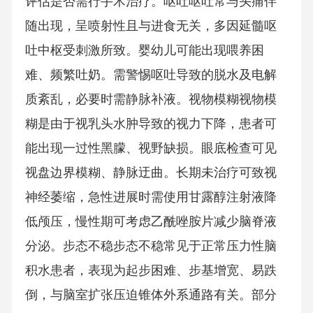
评估是否需行手术治疗。呕吐呕吐常与头痛伴
随出现，呈喷射性且与进食无关，多因延髓呕
吐中枢受刺激所致。婴幼儿可能出现喂养困
难、频繁吐奶。需警惕呕吐导致的脱水及电解
质紊乱，必要时需静脉补液。视物模糊视物模
糊是由于视乳头水肿导致的视力下降，患者可
能出现一过性黑朦、视野缺损。眼底检查可见
视盘边界模糊、静脉迂曲。长期未治疗可致视
神经萎缩，急性进展时需使用甘露醇注射液降
低颅压，慢性期可考虑乙酰唑胺片减少脑脊液
分泌。步态不稳步态不稳常见于正常压力性脑
积水患者，表现为起步困难、步基增宽、易跌
倒，与脑室扩张压迫锥体外系通路有关。部分