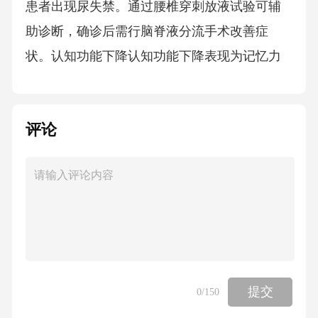
患者出现尿失禁。通过腰椎穿刺放液试验可辅
助诊断，确诊后需行脑脊液分流手术改善症
状。认知功能下降认知功能下降表现为记忆力
减退、反应迟钝、情感淡漠等，易被误诊为老
年痴呆。儿童可能出现头围增大、前囟膨隆、
评论
落日征。早期认知障碍在分流术后可能逆转，
延迟治疗则恢复较差。需进行神经心理评估及
头颅MRI检查明确脑室扩大程度。诊断标准与方
法临床表现评估继发性脑积水的诊断首先依赖
于患者的症状和体征，如头痛、恶心、呕吐、
步态不稳、视力障碍等。这些症状常提示脑脊
液循环受阻或压力升高，是初步诊断的重要依
提交
0
/150
据。影像学检查影像学检查在继发性脑积水的