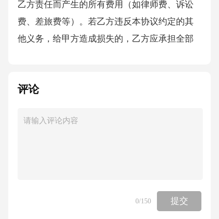
乙方责任而产生的所有费用（如律师费、诉讼
费、差旅费等）。若乙方违反本协议约定的其
他义务，给甲方造成损失的，乙方应承担全部
赔偿责任，赔偿范围包括但不限于直接经济损
失、预期利益损失及因纠纷产生的合理费用
评论
（如律师费、诉讼费等）。六、争议解决1.本协
议的签订、履行、解释及争议解决均适用中华
人民共和国民法典及相关法律法规。2.甲乙双方
在履行本协议过程中如发生争议，应首先通过
友好协商解决；协商不成的，任何一方均有权
向有管辖权的人民法院提起诉讼。七、其他条
款1.本协议自双方签字（或盖章）之日起生效，
提交
0
/150
一式两份，甲乙双方各执一份，具有同等法律