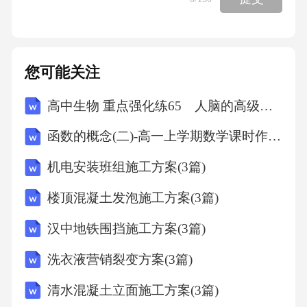
部痰栓或肺不张患者，在镇静镇痛下实施支气
管镜吸痰，同时评估气道黏膜状态及分泌物性
质。气道管理与分泌物清除气囊压力监测与调
您可能关注
整密闭式吸痰系统应用振动排痰与体位引流支
高中生物 重点强化练65 人脑的高级功能
气管镜辅助清理人机同步性监测技术波形图形
实时分析通过呼吸机流速-时间、压力-时间波形
函数的概念(二)-高一上学期数学课时作业人教版A版（含解析）
识别双触发、反向触发等不同步现象，调整触
机电安装班组施工方案(3篇)
发灵敏度或上升时间参数优化同步性。食管压
楼顶混凝土发泡施工方案(3篇)
监测技术放置食管气囊导管监测跨肺压，精准
评估患者实际呼吸努力，指导PEEP设置及通气
汉中地铁围挡施工方案(3篇)
模式切换（如PCV至APRV）。神经电活动辅助
洗衣液营销裂变方案(3篇)
通气（NAVA）利用膈肌电信号触发呼吸机送
清水混凝土立面施工方案(3篇)
气，实现生理性同步，减少人机对抗导致的肺