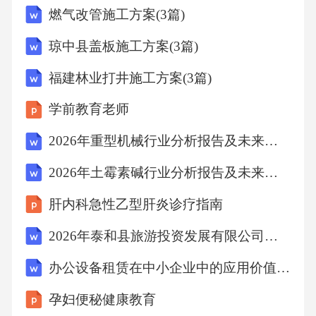
燃气改管施工方案(3篇)
损伤和呼吸肌疲劳。镇静深度评估工具采用RA
SS或SAS量表量化镇静水平，避免过度镇静抑
琼中县盖板施工方案(3篇)
制自主呼吸，同时预防躁动引发的人机不同
福建林业打井施工方案(3篇)
步。使用硅胶垫保护骨突部位（如面部、肩
学前教育老师
峰、髂嵴），每2小时调整头部偏转方向，同时
监测眼睑及角膜水肿情况。压力性损伤预防策
2026年重型机械行业分析报告及未来发展趋势报告
略翻转前后持续监测有创动脉压及中心静脉
2026年土霉素碱行业分析报告及未来发展趋势报告
压，警惕体位变化引发的回心血量波动及心输
肝内科急性乙型肝炎诊疗指南
出量下降。血流动力学监测强化01020304由ICU
2026年泰和县旅游投资发展有限公司及下属子公司面向社会公开招聘工作人员考试模拟试题及答案解析
医师、呼吸治疗师及护士组成转运小组，统一
指挥体位翻转，确保气管导管、动静脉管路及
办公设备租赁在中小企业中的应用价值与实施策略
监测线路固定无误。多学科团队协作流程俯卧
孕妇便秘健康教育
位后重新评估肺复张效果，逐步优化PEEP水