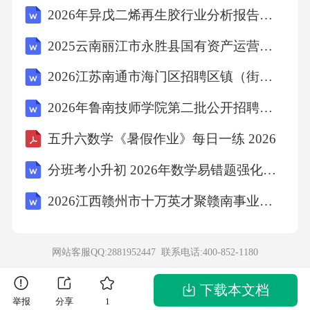
2026年异戊二烯再生胶行业分析报告及未来发展趋势报告
平，结合血气分析调整FiO₂，目标维持PaO₂/FiO
₂＞150mmHg。通气参数动态调整俯卧位通气实
2025云南丽江市永胜县国有资产运营集团有限公司第二轮招聘笔试考试及拟和人员笔试历年参考题库附带答案详解
施要点04并发症预防与处理PART呼吸机相关肺
2026江苏南通市海门区招聘区镇（街道）专职安全巡查员第二批49人考试备考题库及答案详解
炎防控严格无菌操作医护人员需遵循手卫生规
2026年鲁南技师学院第二批公开招聘教师和教辅人员（7名）笔试备考试题及答案详解
范，气管插管、吸痰等操作需使用无菌技术，
五升六数学《暑假作业》每日一练 2026
避免交叉感染。定期更换呼吸机管路，减少细
菌定植风险。02040301口腔护理每日至少进行2-
分班考小升初 2026年数学易错题强化训练：运算定律（人教版） 有答案
3次口腔清洁，使用氯己定等抗菌溶液冲洗，减
2026江西赣州市十万英才聚赣南事业单位招聘高层次急需紧缺专业技术人才359人（武汉站）笔试备考题库及答案详解
少口咽部病原菌滋生。监测口腔黏膜状态，预
防溃疡继发感染。体位管理建议采用30°-45°半
网站客服QQ:2881952447 联系电话:
400-852-1180
卧位，减少胃内容物反流导致的误吸风险。对
于特定患者可考虑俯卧位通气，改善氧合并降
下载本文档
举报
分享
1