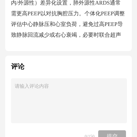
内/外源性）差异化设置，肺外源性ARDS通常
需更高PEEP以对抗胸腔压力。个体化PEEP调整
评估中心静脉压和心室负荷，避免过高PEEP导
致静脉回流减少或右心衰竭，必要时联合超声
心动图监测。PEEP对右心功能影响03通气护理
核心措施PART定期监测气管导管气囊压力，维
评论
持25-30cmH₂O范围，防止误吸及气道黏膜损
伤，同时避免压力过高导致气管缺血性坏死。
采用密闭式吸痰装置减少气道开放次数，降低
交叉感染风险，吸痰前后需预充氧以维持血氧
饱和度稳定。结合高频胸壁振荡仪促进痰液松
动，配合体位引流（如头低足高位）增强分泌
物清除效率，尤其适用于痰液黏稠患者。对深
提交
0
/150