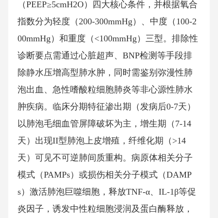
（PEEP≥5cmH2O）四大核心条件，并根据氧合
指数分为轻度（200-300mmHg）、中度（100-2
00mmHg）和重度（<100mmHg）三型。排除性
诊断要点需通过心脏超声、BNP检测等手段排
除静水压增高型肺水肿，同时需鉴别弥漫性肺
泡出血、急性嗜酸粒细胞肺炎等非心源性肺水
肿疾病。临床分期特征渗出期（发病后0-7天）
以肺泡毛细血管屏障破坏为主，增生期（7-14
天）出现II型肺泡上皮增殖，纤维化期（>14
天）可见不可逆肺间质重构。病原体相关分子
模式（PAMPs）或损伤相关分子模式（DAMP
s）激活肺泡巨噬细胞，释放TNF-α、IL-1β等促
炎因子，诱发中性粒细胞浸润及蛋白酶释放，