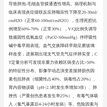
导致肺泡-毛细血管膜通透性增高。病理机制与
临床表现炎症级联反应肺顺应性下降至20-30ml/
cmH2O（正常60-100ml/cmH2O），生理死腔比
例增至60%-70%（正常30%），V/Q比例失调导
致顽固性低氧血症（PaO2<60mmHg）伴呼吸性
碱中毒早期表现。血气交换障碍早期呈磨玻璃
样改变，进展期出现支气管充气征伴肺实变，C
T定量分析可发现非重力依赖区病变占比>50%
的特征性分布。影像学动态演变直接肺损伤因
素包括肺炎（细菌性占40%、病毒性占20%）、
胃内容物误吸（pH<2.5时发生率增加3倍）、肺
挫伤（严重创伤患者发生率25%）、有毒气体吸
入（氯气暴露后4-24小时发病）等。危险因素与