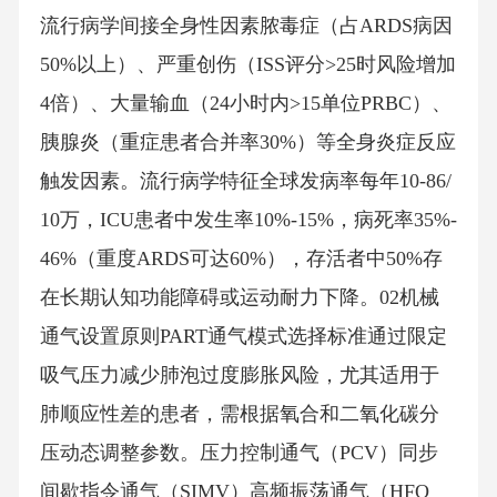
流行病学间接全身性因素脓毒症（占ARDS病因
50%以上）、严重创伤（ISS评分>25时风险增加
4倍）、大量输血（24小时内>15单位PRBC）、
胰腺炎（重症患者合并率30%）等全身炎症反应
触发因素。流行病学特征全球发病率每年10-86/
10万，ICU患者中发生率10%-15%，病死率35%-
46%（重度ARDS可达60%），存活者中50%存
在长期认知功能障碍或运动耐力下降。02机械
通气设置原则PART通气模式选择标准通过限定
吸气压力减少肺泡过度膨胀风险，尤其适用于
肺顺应性差的患者，需根据氧合和二氧化碳分
压动态调整参数。压力控制通气（PCV）同步
间歇指令通气（SIMV）高频振荡通气（HFO