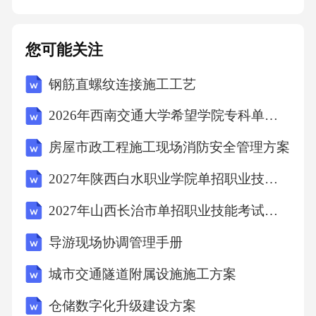
剪、养护，无病虫害，无明显枯枝败叶，保持
美观整洁。3.公共秩序维护标准人员和车辆进出
您可能关注
管理有序，登记信息完整、准确，对可疑人员
钢筋直螺纹连接施工工艺
和车辆进行有效盘查。物业区域内无重大治安
事件发生，对突发事件能够及时响应并采取有
2026年西南交通大学希望学院专科单招综合素质考试模拟试卷审定版附答案详解
效措施进行处理，确保甲方及物业使用人的人
房屋市政工程施工现场消防安全管理方案
身和财产安全。4.设施设备维护标准设施设备应
2027年陕西白水职业学院单招职业技能考试题库含答案详解（研优卷）
保持正常运行状态，乙方应按照相关操作规程
进行日常保养和简单维修，确保设施设备的使
2027年山西长治市单招职业技能考试模拟试卷及答案详解（夺冠）
用寿命和性能。建立设施设备维护档案，记录
导游现场协调管理手册
设施设备的维护情况、维修历史等信息，以便
城市交通隧道附属设施施工方案
于查询和管理。六、违约责任1.甲方违约责任若
仓储数字化升级建设方案
甲方未按照本合同约定按时支付服务费用，每