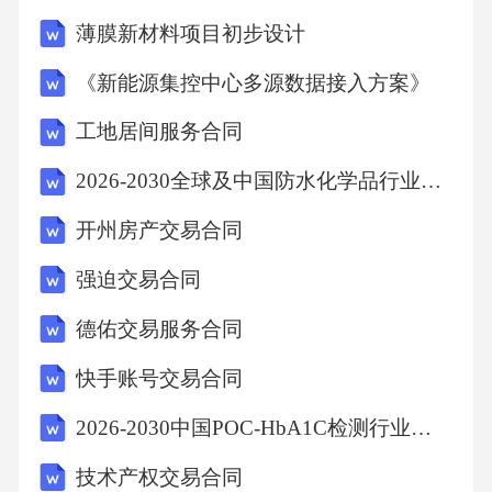
逾期一日，应按照未支付金额的[逾期违约金比
薄膜新材料项目初步设计
例]向乙方支付逾期违约金。逾期超过[逾期期
《新能源集控中心多源数据接入方案》
限]日的，乙方有权暂停服务，并要求甲方支付
工地居间服务合同
已产生的服务费用及逾期违约金。若甲方违反
本合同约定，导致乙方无法正常开展服务工作
2026-2030全球及中国防水化学品行业项目战略规划及发展态势展望研究报告
或给乙方造成损失的，甲方应承担相应的赔偿
开州房产交易合同
责任。2.乙方违约责任若乙方未按照本合同约定
强迫交易合同
及服务质量标准提供服务，甲方有权要求乙方
德佑交易服务合同
限期整改。如乙方在规定期限内未完成整改或
整改后仍不符合服务质量标准的，甲方有权扣
快手账号交易合同
除当月服务费用的[违约扣除比例]作为违约金。
2026-2030中国POC-HbA1C检测行业市场发展趋势与前景展望战略分析研究报告
如因乙方服务质量问题给甲方或物业使用人造
技术产权交易合同
成损失的，乙方应承担赔偿责任。若乙方擅自