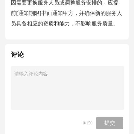
因需要更换服务人员或调整服务安排的，应提
前[通知期限]书面通知甲方，并确保新的服务人
员具备相应的资质和能力，不影响服务质量。
五、服务质量标准1.巡查工作标准乙方应按照规
定的巡查路线和内容进行巡查，巡查记录应详
评论
细、准确，包括巡查时间、巡查区域、发现问
题及处理情况等。对巡查中发现的一般问题应
及时处理，如无法当场处理的，应在[处理期限]
内制定解决方案并告知甲方。对重大安全隐患
应立即采取应急措施，并在[报告期限]内报告甲
方。2.环境卫生标准物业区域内公共区域应保持
清洁卫生，无明显垃圾、杂物、污渍，垃圾桶
提交
0
/150
应及时清理，无满溢现象。绿化景观应定期修