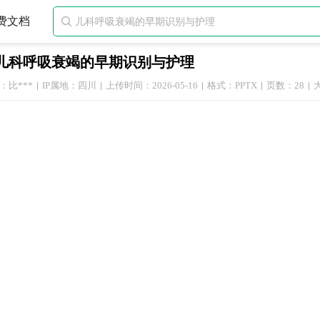
费文档

儿科呼吸衰竭的早期识别与护理
：比***
IP属地：四川
上传时间：2026-05-16
格式：PPTX
页数：28