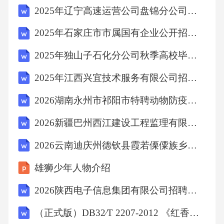
解析：A项，水资源分布不均，是自然环境和气
2025年辽宁高速运营公司盘锦分公司招聘30人笔试历年常考点试题专练附带答案详解
候造成的结果，而非人为造成，A项错误;B项，
2025年石家庄市市属国有企业公开招聘应届毕业生223人笔试历年难易错考点试卷带答案解析
植被破坏引起的水土流失，是人类直接破坏植
2025年独山子石化分公司秋季高校毕业生招聘（210人）笔试历年难易错考点试卷带答案解析
被，而非“人类向环境排放超过自净能力的物质
2025年江西兴宜技术服务有限公司招聘5人笔试历年常考点试题专练附带答案详解
或能量”，B项错误;C项，大面积开垦草原引起
的土地荒漠化，是人类直接破坏土地，而非“人
2026湖南永州市祁阳市特聘动物防疫专员招募7人备考题库及答案详解（夺冠）
类向环境排放超过自净能力的物质或能量”，C
2026新疆巴州西江建设工程监理有限公司招聘6人备考题库带答案详解
项错误;D项，汽车排出的碳氢化合物在紫外线
2026云南迪庆州德钦县霞若傈僳族乡卫生院招聘编外护士1人备考题库及完整答案详解1套
作用下生成的有害浅蓝色烟雾，是人类排放碳
氢化合物污染了空气，属于环境污染，D项正
雄狮少年人物介绍
确。故选D。
2026陕西电子信息集团有限公司招聘备考题库完整参考答案详解
（正式版）DB32∕T 2207-2012 《红香芋生产技术规程》
考点