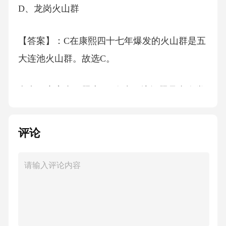
D、龙岗火山群
【答案】：C在康熙四十七年爆发的火山群是五
大连池火山群。故选C。
考点：灾害专项题库6、次生环境问题是由人类
活动引起的，分为环境污染和生态破坏两大
类。环境污染是人类直接或间接地向环境排放
评论
超过其自净能力的物质或能量，使环境质量恶
化，破坏了生态系统和人们的生存环境;生态破
坏是人类活动直接作用于自然环境引起的。根
据上述定义，下列属于环境污染的是()