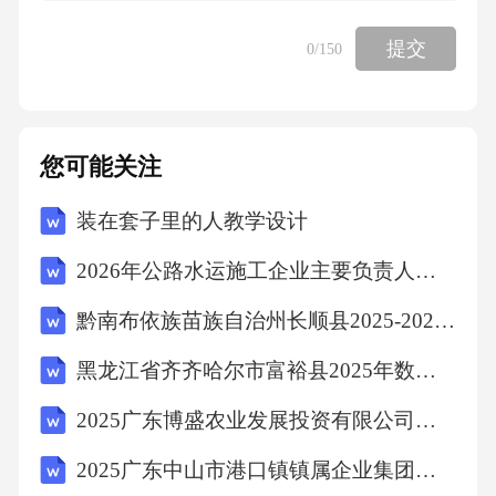
A、水资源在地区分布不均，进一步加剧了水紧
张状态
提交
0
/150
B、植被破坏引起的水土流失污染水质，影响生
态平衡
您可能关注
装在套子里的人教学设计
C、大面积开垦草原引起土地荒漠化，使土地面
积和产出量降低
2026年公路水运施工企业主要负责人考试题库（附答案）
黔南布依族苗族自治州长顺县2025-2026学年数学四下期末统考试题（含答案）
D、汽车排出的碳氢化合物在紫外线作用下生有
黑龙江省齐齐哈尔市富裕县2025年数学三年级第二学期期中统考模拟试题（含答案解析）
害的浅蓝色烟雾
2025广东博盛农业发展投资有限公司招聘拟聘用笔试历年常考点试题专练附带答案详解
【答案】：D
2025广东中山市港口镇镇属企业集团招聘员工1人笔试历年常考点试题专练附带答案详解