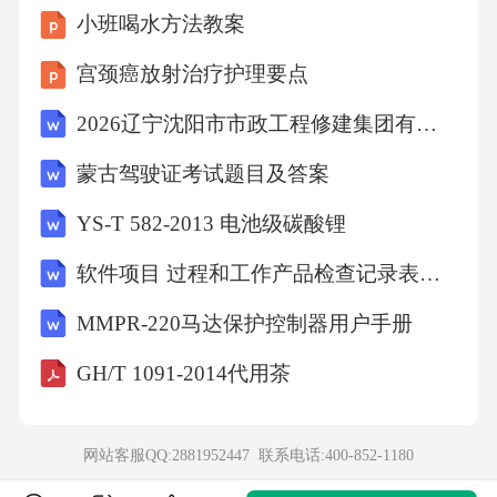
小班喝水方法教案
环境污染与海7、下列关于植物激素或类似物的
宫颈癌放射治疗护理要点
叙述，正确的是（）
2026辽宁沈阳市市政工程修建集团有限公司招聘7人笔试模拟试题及答案详解
A、脱落酸能够调控细胞的基因表达
蒙古驾驶证考试题目及答案
YS-T 582-2013 电池级碳酸锂
B、杨树顶芽的生长需要侧芽提供生长素
软件项目 过程和工作产品检查记录表全套
C、喷施生长素类似物可以保花保果，但不能疏
MMPR-220马达保护控制器用户手册
花疏果
GH/T 1091-2014代用茶
D、密封贮藏会使水果中各种激素的合成增加
网站客服QQ:2881952447 联系电话:
400-852-1180
【答案】：AA项，基因控制生物的性状，而脱