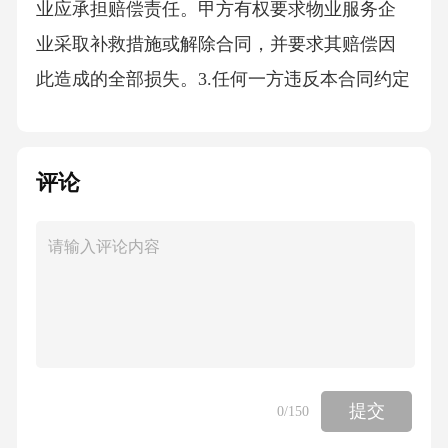
业应承担赔偿责任。甲方有权要求物业服务企
业采取补救措施或解除合同，并要求其赔偿因
此造成的全部损失。3.任何一方违反本合同约定
的保密义务，给对方造成损失的，应承担赔偿
责任。八、争议解决1.本合同的签订、履行、解
评论
释及争议解决均适用中华人民共和国法律。2.双
方在履行本合同过程中发生争议的，可以通过
协商解决；协商不成的，任何一方均有权向有
管辖权的人民法院提起诉讼。九、其他条款1.本
合同自双方签字（或盖章）之日起生效，一式
两份，甲乙双方各执一份，具有同等法律效
力。2.本合同未尽事宜，可由双方另行签订补充
提交
0
/150
协议。补充协议与本合同具有同等法律效力。