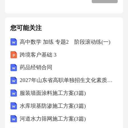
-多西环素100mg，口服，1日2次，共7～10日；
或-阿奇霉素1g，顿服；或-红霉素500mg，口
您可能关注
服，1日4次，共7日；或-米诺环素100mg，口
高中数学 加练 专题2 阶段滚动练(一)
服，1日2次，共10日；-四环素500mg，口服，1
跨境客户基础 3
日4次，共7～10日男性尿道炎病征的治疗精选
课件阴道宫颈炎病征
药品经销合同
2027年山东省高职单独招生文化素质全真仿真卷（中职考生专用）
体征：阴道口流出分泌物稀薄至稠厚，清澈至
服装墙面涂料施工方案(3篇)
脓性，少量至大量
水库坝基防渗施工方案(3篇)
症状：外阴的激惹感、瘙痒及不适感阴道的肿
河道水力筛网施工方案(3篇)
痛及异味，性交痛。