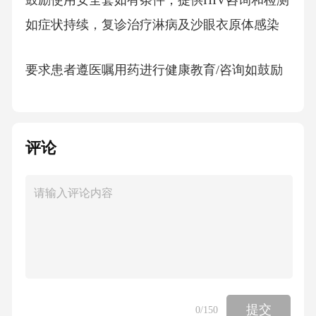
鼓励使用安全套如有条件，提供HIV咨询和检测
如症状持续，复诊治疗淋病及沙眼衣原体感染
要求患者遵医嘱用药进行健康教育/咨询如鼓励
使用安全套如有条件，提供HIV咨询和检测通知
性伴就诊如症状持续，7日后复诊不使用显微镜
检查男性尿道炎病征处理的流程图精选课件淋
评论
菌性尿道炎的治疗-大观霉素2g，一次肌注；或-
头孢曲松250mg,一次肌注；或-环丙沙星500mg,
顿服；或-氧氟沙星400mg，顿服
男性尿道炎病征的治疗精选课件
沙眼衣原体尿道炎的治疗
提交
0
/150