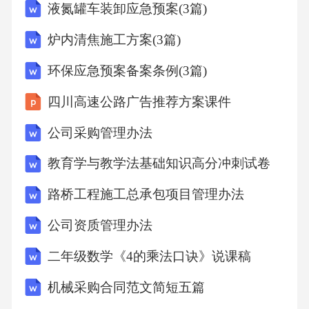
液氮罐车装卸应急预案(3篇)
病因：阴道感染的病因（白念珠菌、阴道毛滴
炉内清焦施工方案(3篇)
虫、细菌性阴道病）宫颈感染的原因（淋球
环保应急预案备案条例(3篇)
菌、沙眼衣原体）精选课件阴道宫颈炎病征
四川高速公路广告推荐方案课件
鉴别宫颈炎/阴道炎
公司采购管理办法
教育学与教学法基础知识高分冲刺试卷
-阴道炎最常见，但不太可能发生并发症-宫颈炎
常引起并发症和后遗症，对身心健康影响更大
路桥工程施工总承包项目管理办法
精选课件阴道宫颈炎病征在没有条件作宫颈感
公司资质管理办法
染的特定病原学检查的情况下
二年级数学《4的乘法口诀》说课稿
-推荐用危险因素评分以确定患者是否有宫颈炎-
机械采购合同范文简短五篇
当危险因素评分≥2分时,应该对两种疾病都予以