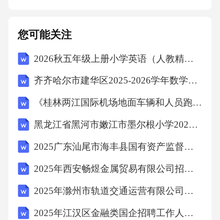
您可能关注
2026秋五年级上册小学英语（人教精通版三起）教学计划含教学进度表
齐齐哈尔市建华区2025-2026学年数学三年级第二学期期中复习检测试题（含解析）
《桂林两江国际机场地面车辆和人员跑道侵入防范方案》修订内容考试测试卷及答案
黑龙江省黑河市嫩江市墨尔根小学2025届数学三年级下学期期末预测试题（含答案解析）
2025广东汕尾市海丰县国有资产监督管理局招聘12名县属国有企业工作人员拟聘用人员（第一批）笔试历年典型考点题库附带答案详解
2025年西安畅煜金属贸易有限公司招聘笔试历年常考点试题专练附带答案详解
2025年滁州市轨道交通运营有限公司公开招募青年就业见习人员16名笔试历年备考题库附带答案详解
2025年江汉区金融类国企招聘工作人员1人笔试历年难易错考点试卷带答案解析