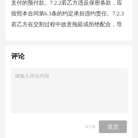
支付的预付款。7.2.2若乙方违反保密条款，应
按照本合同第6.3条的约定承担违约责任。7.2.3
若乙方在交割过程中故意拖延或拒绝配合，导
致交易无法按时完成的，乙方应承担全部责
任，并赔偿甲方因此遭受的损失。八、争议解
评论
决8.1协商解决双方在履行本合同过程中发生争
议，应首先通过友好协商解决。8.2诉讼解决若
协商不成，任何一方均有权向有管辖权的人民
法院提起诉讼。九、其他条款9.1合同生效本合
同自双方签字（或盖章）之日起生效。9.2合同
变更本合同的任何变更或补充需经双方书面协
商一致，并签订书面协议。9.3合同份数本合同
提交
0
/150
一式[X]份，甲乙双方各执[X]份，具有同