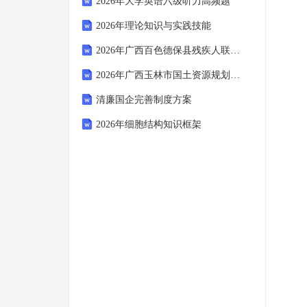
2026年大学英语六级听力高频题
2026年理论知识与实践技能
2026年广西百色德保县残疾人联合会招聘编制外人员1人易考易错模拟试题（共500题）试卷后附参考答案
2026年广西玉林市国土资源规划测绘信息院招聘1人易考易错模拟试题（共500题）试卷后附参考答案
清廉国企完善制度方案
2026年细胞结构知识框架