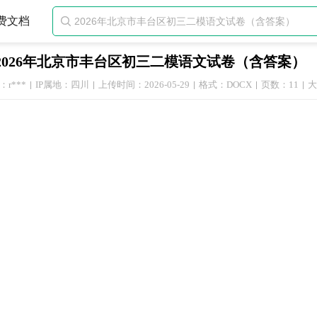
费文档

2026年北京市丰台区初三二模语文试卷（含答案）
r***
IP属地：四川
上传时间：2026-05-29
格式：DOCX
页数：11
大