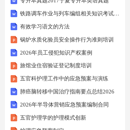
专升本真题2017宁夏专升本英语真题
为，纠正违规操作；班后检查设备关闭、电源
铁路调车作业与列车编组相关知识考试试卷
切断及现场整洁；组织班组安全活动，及时报
告安全隐患及事故，配合整改。四级责任体
有效学习语文的方法
系：层层落实安全构建“企业主体责任、车间主
锅炉水质化验员安全操作行为准则培训
任直接责任、班组长具体责任、员工岗位责任”
2026年员工侵犯知识产权案例
四级责任体系，将安全生产贯穿生产全过程，
旅馆业住宿验证登记制度培训
落实“管生产必须管安全、管业务必须管安全”要
求。从业人员岗位安全责任
五官科护理工作中的应急预案与演练
肺癌脑转移中国治疗指南要点总结2026
个人防护装备规范使用正确佩戴和使用符合标
2026年半导体营销应急预案编制合同
准的个人防护装备，如耐高温防护服、防护眼
镜、防尘口罩、防护手套和安全鞋，确保身体
五官护理学的护理模式创新
暴露部位得到全面保护，每次使用前检查装备