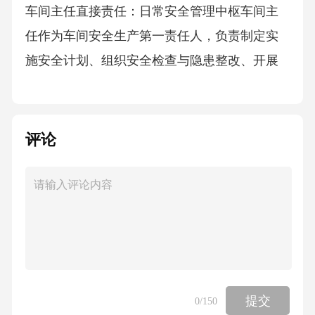
车间主任直接责任：日常安全管理中枢车间主
任作为车间安全生产第一责任人，负责制定实
施安全计划、组织安全检查与隐患整改、开展
员工安全教育、协调生产与安全矛盾，确保安
全措施在各工序有效落实。
评论
班组长具体责任：现场安全执行关键班组长对
本班组安全生产负直接管理责任，需组织班前
安全交底、监督员工劳保用品佩戴与规程执
行、班后设备状态检查与现场清理，及时报告
并协助整改安全隐患。
员工岗位责任：安全生产第一道防线从业人员
提交
0
/150