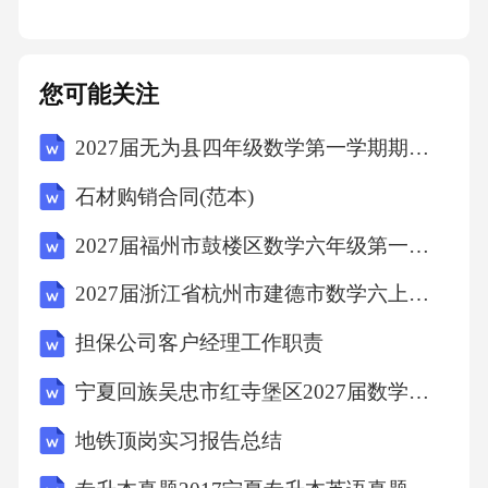
对本岗位安全生产负直接操作责任，必须严格
遵守安全规程，正确佩戴使用劳保用品（如耐
高温防护服、防尘口罩），发现隐患立即报
您可能关注
告，拒绝违章指挥，履行“不伤害自己、不伤害
2027届无为县四年级数学第一学期期末学业质量监测模拟试题含解析
他人、不被他人伤害、保护他人不受伤害”的四
石材购销合同(范本)
不伤害原则。车间主任与班组长安全职责车间
主任：安全生产第一责任人贯彻执行企业安全
2027届福州市鼓楼区数学六年级第一学期期末学业水平测试模拟试题含解析
生产规章制度，制定车间安全管理实施细则；
2027届浙江省杭州市建德市数学六上期末统考模拟试题含解析
组织制定车间安全生产计划并实施；定期组织
担保公司客户经理工作职责
安全检查，督促隐患整改；组织事故应急救
宁夏回族吴忠市红寺堡区2027届数学六年级第一学期期末质量检测试题含解析
援，向企业领导汇报车间安全生产情况。班组
长：班组安全直接管理者班前检查员工劳保用
地铁顶岗实习报告总结
品佩戴及作业风险提示；班中监督员工操作行