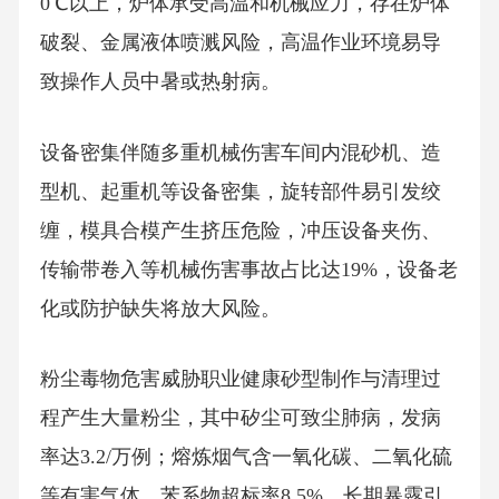
0℃以上，炉体承受高温和机械应力，存在炉体
破裂、金属液体喷溅风险，高温作业环境易导
致操作人员中暑或热射病。
设备密集伴随多重机械伤害车间内混砂机、造
型机、起重机等设备密集，旋转部件易引发绞
缠，模具合模产生挤压危险，冲压设备夹伤、
传输带卷入等机械伤害事故占比达19%，设备老
化或防护缺失将放大风险。
粉尘毒物危害威胁职业健康砂型制作与清理过
程产生大量粉尘，其中矽尘可致尘肺病，发病
率达3.2/万例；熔炼烟气含一氧化碳、二氧化硫
等有害气体，苯系物超标率8.5%，长期暴露引