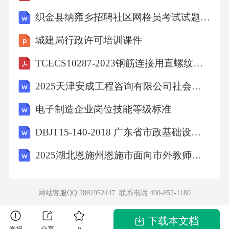
织金县纳雍乡招聘社区网格员考试试题附答案详解
【答案】：BCD《中华人民共和国公民道德建
城建局行政许可培训课件
设实施纲要》中明确指出:"要大力倡导以爱岗敬
业、诚实守信、办事公道、服务群众、奉献社
TCECS10287-2023钢筋连接用直螺纹套筒
会为主要内容的职业道德,鼓励人们在工作中做
2025天津安成工程咨询有限公司社会招聘4人备考题库附答案
一个好建设者。”知识点：旅游类8、“皮影戏”是
电子制造企业岗位技能等级标准
我国的传统的民间艺术，演员只要在屏幕和灯
DBJT15-140-2018 广东省市政基础设施工程施工安全管理标准
光之间抖动如栓在“小兔”身上的细线，屏幕上就
能出现生动活泼的小兔形象.这是一种控制现
2025湖北恩施州恩施市面向市外教师选调60人笔试备考题库及答案解析
象，其控制对象与执行器是（）
网站客服QQ:2881952447 联系电话:
400-852-1180
A、细线、灯光
下载本文档