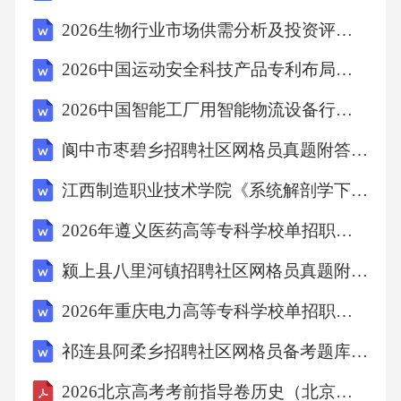
2026生物行业市场供需分析及投资评估规划分析研究报告
【答案】：A厂区绿化的主要作用是降低噪声。
2026中国运动安全科技产品专利布局与知识产权保护研究报告
故选A。
2026中国智能工厂用智能物流设备行业市场现状供需分析及投资评估规划分析研究报告
考点：环境污染与海7、在职业道德修养中，从
阆中市枣碧乡招聘社区网格员真题附答案详解
业人员不应该（）
江西制造职业技术学院《系统解剖学下》2025-2026学年期末试卷
A、己所不欲，勿施于人
2026年遵义医药高等专科学校单招职业适应性考试题库带答案详解
颍上县八里河镇招聘社区网格员真题附答案详解
B、害人之心不可有，防人之心不可无
2026年重庆电力高等专科学校单招职业技能测试题库附答案详解
C、夹着尾巴做人
祁连县阿柔乡招聘社区网格员备考题库附答案详解
D、领导叫干啥干啥
2026北京高考考前指导卷历史（北京卷03）（考试版）