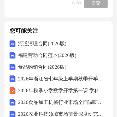
项D炒菜不慎着火时，可以用湿布覆盖，使燃烧
提交
0
/150
的油火接触不到空气，逐渐因缺氧而熄灭，切
忌用水扑灭，D项正确。故选B。
您可能关注
考点：灾害专项题库6、厂区绿化对环境保护的
河道清理合同(2026版)
主要作用是（）
福建劳动合同范本(2026版)
A、降低噪声
食品购销合同(2026版)
2026年浙江省七年级上学期秋季开学分班学情自测英语试卷（含答案无听力音频及原文）
B、吸收尘埃
2026年秋季小学数学开学第一课 学科前沿与展望教学设计
C、净化水源
2026食品加工机械行业市场全面调研及自动化前景与产业集群规划分析报告
D、美化环境
2026农业科技领域市场前景深度研究及发展趋势与投资方向报告