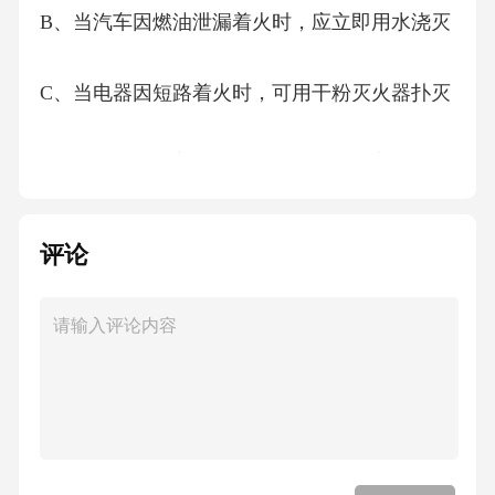
B、当汽车因燃油泄漏着火时，应立即用水浇灭
C、当电器因短路着火时，可用干粉灭火器扑灭
D、当炒菜不慎着火时，可以用湿布覆盖扑灭
【答案】：BA项，当煤气泄漏充满室内时，应
评论
立即打开窗户进行通风换气，并离开室内，A项
正确;B项，当汽车因燃油泄漏着火时，如果用
水浇，火会在水面上流动，从而扩大火势，B项
错误;C项，当电器因短路着火时，D用干粉灭火
器扑灭，干粉可以隔绝外界空气，不会形成导
电介质，不会引起短路造成新火情，C项正确;D