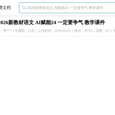
费文档

2026新教材语文 AI赋能24 一定要争气 教学课件
：秀***
IP属地：江苏
上传时间：2026-06-01
格式：PPTX
页数：67