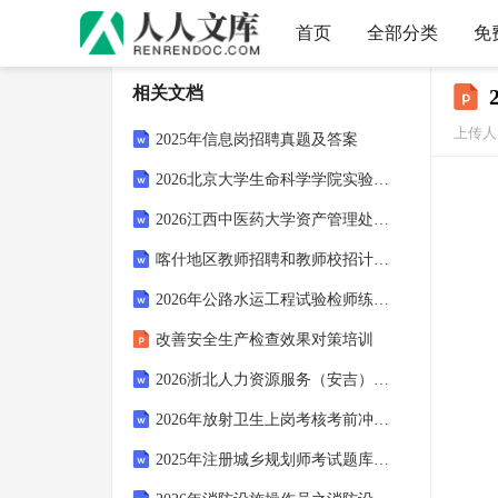
首页
全部分类
免
相关文档
上传人
2025年信息岗招聘真题及答案
2026北京大学生命科学学院实验动物中心招聘实验动物胚胎操作技术岗位人员2人考试参考题库及答案解析
2026江西中医药大学资产管理处科研助理招聘工作考试参考试题及答案解析
喀什地区教师招聘和教师校招计划咨询考试备考题库及答案解析
2026年公路水运工程试验检师练习题包及参考答案详解（培优B卷）
改善安全生产检查效果对策培训
2026浙北人力资源服务（安吉）有限公司招聘消监控人员1人考试参考试题及答案解析
2026年放射卫生上岗考核考前冲刺练习试题及参考答案详解【典型题】
2025年注册城乡规划师考试题库含答案