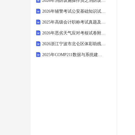
2026年消防设施操作员之消防设备初级技能押题宝典模考模拟试题附答案详解【典型题】
2026年辅警考试公安基础知识试题练习题及答案
2025年高级会计职称考试真题及答案解析
2026年恶劣天气应对考核试卷附答案
2026浙江宁波市北仑区体彩助残项目招聘销售店员残疾人专项岗位5人考试备考试题及答案解析
2025年COMP211数据与系统建模概率统计第5周教程答案