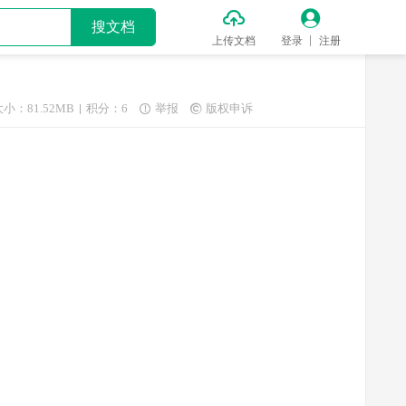


搜文档
上传文档
登录
注册
大小：81.52MB
积分：6
举报
版权申诉

