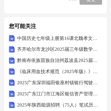
施是应对数据泄露的核心环节，旨在最大限度
地减少损失。一些常见的应急处置措施：序号
措施说明1防止数据扩散立即隔离受影响系统，
您可能关注
防止数据进一步泄露。2数据恢复根据备份情
中国历史七年级上册第16课北魏孝文帝改革教学设计
况，尽快恢复受影响数据。3恢复业务评估业务
影响，制定恢复计划，逐步恢复业务。4沟通协
齐齐哈尔市龙沙区2025届三年级数学下学期期末调研模拟试题含解析
调与相关部门、合作伙伴、客户等保持沟通，
黔南布依族苗族自治州荔波县2025届数学四年级下学期期中联考试题（含解析）
及时通报进展和恢复情况。5媒体应对制定媒体
《临床用血技术规范（2025年版）》考核试题
应对策略，及时回应公众关切，避免负面舆
论。6法律合规评估涉及的法律责任，保证公司
2025广东深圳福田银座村镇银行驾驶岗社会招聘笔试历年典型考题及考点剖析附带答案详解
合规。在实际操作中，应根据的具体情况，灵
2025广东江门市江海区银信资产管理有限公司招聘5人笔试历年常考点试题专练附带答案详解
活调整应急处置措施。第四章人员职责4.1领导
2025年陕西能源招聘（75人）笔试历年典型考点题库附带答案详解
小组职责领导小组在数据泄露预警与紧急响应