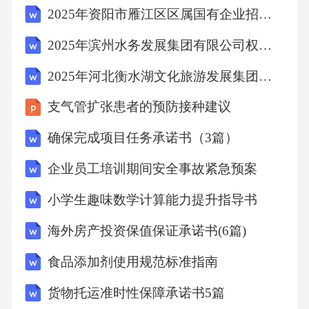
2025年资阳市雁江区区属国有企业招聘（8人）笔试历年典型考点题库附带答案详解
中扮演着核心角色，其职责制定预案：负责制
定和完善数据泄露预警与紧急响应预案，保证
2025年滨州水务发展集团有限公司权属公司公开招聘国有企业工作人员（13人）笔试历年典型考点题库附带答案详解
预案的全面性和可操作性。组织协调：协调各
2025年河北衡水湖文化旅游发展集团有限公司岗位招聘15人笔试历年典型考点题库附带答案详解
部门、各层级人员，保证响应的及时性和有效
支气管扩张患者的预防接种建议
性。决策指挥：在发生时，根据预案做出快速
决策，指导各部门开展应急响应工作。资源调
确保完成项目任务承诺书（3篇）
配：统筹调配应急资源，包括人力、物力、财
企业员工培训期间安全事故紧急预案
力等，保证响应的顺利进行。信息发布：负责
小学生趣味数学计算能力提升指导书
对外发布信息，包括原因、影响范围、应对措
海外房产投资保值保证承诺书(6篇)
施等，维护企业形象和公众信任。4.2技术支持
人员职责技术支持人员在数据泄露预警与紧急
食品添加剂使用规范标准指南
响应中负责以下工作：监控预警：实时监控数
货物托运准时性保障承诺书5篇
据安全状况，及时发觉潜在的数据泄露风险。