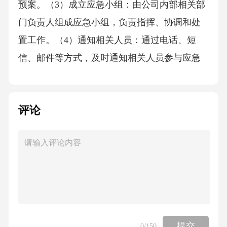
预案。（3）成立应急小组：由公司内部相关部
门负责人组成应急小组，负责指挥、协调和处
置工作。（4）通知相关人员：通过电话、短
信、邮件等方式，及时通知相关人员参与应急
响应。3.2信息报告信息报告是应急响应过程中
的关键环节，旨在保证信息准确、及时地传递
评论
给相关部门和人员。具体要求（1）报告：在发
生后，立即向应急小组报告的基本情况，包括
发生时间、地点、影响范围等。（2）风险评
估：对的影响进行评估，包括对业务、财务、
声誉等方面的影响。（3）实时更新：在处置过
程中，实时更新进展情况，保证相关部门和人
员知晓最新动态。3.3应急处置措施应急处置措
提交
0
/150