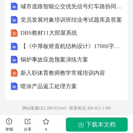
城市道路智能公交优先信号灯车路协同改造可行性分析
应急响应：在发生时，迅速定位原因，采取技
术手段进行修复和恢复。数据分析：对原因进
党员发展对象培训班结业考试题库及答案
行分析，评估影响，为后续改进提供数据支
DBS教材11大部屋系统
持。安全加固：根据原因，对系统进行安全加
【《中厚板矫直机结构设计》17000字（论文）】
固，防止类似发生。技术支持：为其他部门提
锅炉事故应急预案演练方案
供必要的技术支持，保证响应的顺利进行。4.3
外部协作人员职责外部协作人员在数据泄露预
新入职体育教师教学常规培训内容
警与紧急响应中承担以下职责：信息共享：与
喷涂产品返工处理方案
外部机构、行业组织等建立信息共享机制，及
时获取相关安全信息。专家咨询：在发生时，
网站客服QQ:2881952447 联系电话:
400-852-1180
邀请外部专家提供技术支持和咨询服务。应急
演练：参与应急演练，提高响应能力。报告：
下载本文档
举报
分享
0