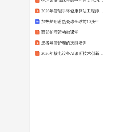
护理师资临床带教中的跨文化沟通与协作
2026年智能手环健康算法工程师职业转型准备
加热炉用蓄热瓷球全球前10强生产商排名及市场份额（by QYResearch）
面部护理运动微课堂
患者导管护理的技能培训
2026年核电设备AI诊断技术创新案例