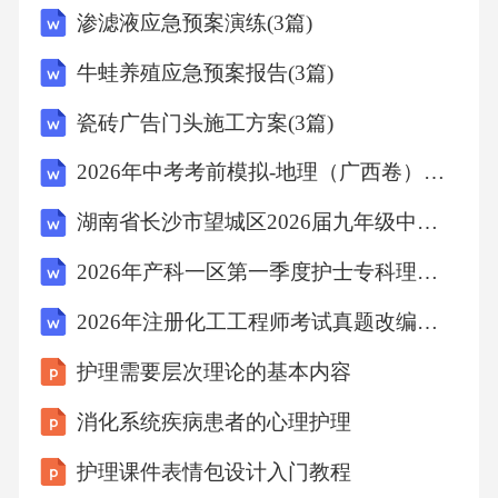
渗滤液应急预案演练(3篇)
要加强对图书市场的监管，推选优质作品，过
滤掉粗制滥造的劣质作品。尤其要加强对儿童
牛蛙养殖应急预案报告(3篇)
文学作品的审核和把关工作，制定童书出版行
瓷砖广告门头施工方案(3篇)
业规范并严格遵守，出版高品质的童书。建设
2026年中考考前模拟-地理（广西卷）（考试版）
书香社会是一项浸润人心、利国利民的长期工
程。站在新的历史起点，我们通过构建覆盖城
湖南省长沙市望城区2026届九年级中考一模语文试卷（含答案）
乡的阅读服务体系、供给丰富多彩的阅读内
2026年产科一区第一季度护士专科理论考试(N3N4)
容、营造崇尚阅读的社会风尚，把阅读的种子
2026年注册化工工程师考试真题改编冲刺押题卷
播撒到更多地方，推动书香社会建设迈上新台
护理需要层次理论的基本内容
阶。（摘编自费冬梅《构建全民阅读促进体系
推进书香社会建设》）1．下列对材料相关内容
消化系统疾病患者的心理护理
的理解和分析，正确的一项是（）A．文学阅读
护理课件表情包设计入门教程
具有特殊价值，是因为它超越了作者与读者、