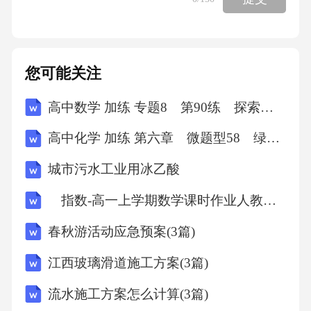
媒体引导能力。持续提升“书香中国”系列活动的
品牌价值，鼓励各地打造具有地方特色的“一城
一品”阅读节。培育专业人才队伍，建立阅读推
您可能关注
广人培训认证体系，发展壮大图书馆馆员、教
高中数学 加练 专题8 第90练 探索性问题
师、作家、书评人等组成的阅读推广志愿者队
伍。此外，在新媒体时代，发挥好媒体的引领
高中化学 加练 第六章 微题型58 绿色化学思想
作用也至关重要，有必要鼓励主流媒体开设优
城市污水工业用冰乙酸
质读书栏目，支持社交平台上的知识类、读书
指数-高一上学期数学课时作业人教版A版（含解析）
类博主健康发展，形成“爱读书、读好书、善读
书”的浓厚社会氛围。加强精品创作出版，鼓励
春秋游活动应急预案(3篇)
出版单位策划更多弘扬主旋律、传承中华优秀
江西玻璃滑道施工方案(3篇)
传统文化、普及科学知识的精品力作，完善面
流水施工方案怎么计算(3篇)
向不同读者的分级阅读体系。监管和执法部门