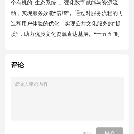
个有机的“生态系统”。强化数字赋能与资源流
动，实现服务效能“倍增”。通过对服务流程的再
造和用户体验的优化，实现公共文化服务的“提
质”，助力优质文化资源直达基层。“十五五”时
期，要加快公共文化机构的数字化改造，建设
统一的文化数字平台，提供丰富的电子书、听
评论
书、线上讲座资源。开发线上预约、图书“点
单”、活动报名等功能，让市民享受便捷服务；
进一步探索利用AR/VR、人工智能等新技术，
通过大模型算法对相关群体进行精准匹配与智
能推荐，为不同地区、不同职业、不同年龄层
的人群提供差异化阅读服务，提升服务的针对
性与趣味性。深化已有的阅读推广品牌，提升
提交
0
/150