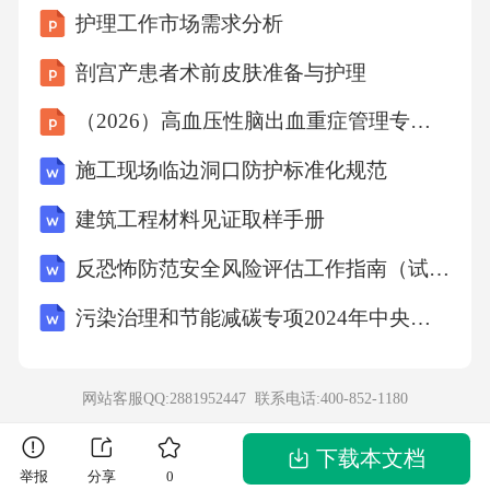
护理工作市场需求分析
阅读与心性这两对内在关系，形成了与其他品
类阅读截然不同的结构。B．作家将个人情感体
剖宫产患者术前皮肤准备与护理
验淬炼成了具有普遍意义的时代符号，从而使
（2026）高血压性脑出血重症管理专家共识课件
其创作的文学经典作品能够跨越时代，引发广
施工现场临边洞口防护标准化规范
大读者的共鸣。C．建设书香社会需推动工作重
建筑工程材料见证取样手册
心从“硬实力”向“软实力”转变，这主要是指从重
点建设阅读设施转为精心培育各类阅读推广人
反恐怖防范安全风险评估工作指南（试行）
才。D．数字赋能不仅能提升公共文化服务效
污染治理和节能减碳专项2024年中央预算内投资备选项目资金申请报告
能，还能通过对相关群体进行精准匹配与智能
推荐，完美解决阅读服务的差异化需求。2．下
网站客服QQ:2881952447 联系电话:
400-852-1180
列对材料论证特点的分析，不正确的一项是
（）A．材料一在针对将文学阅读矮化为“填缝
下载本文档
举报
分享
0