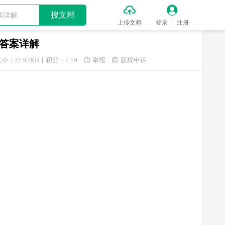


搜文档
上传文档
登录
注册
及答案详解
小：22.92KB
积分：7.19
举报
版权申诉

