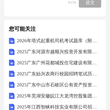
提交
0
/150
C、POP
您可能关注
D、WWW
2026年塔式起重机司机考试题库（附答案）
【答案】：BB项，URL是统一资源定位器，B
2025广东河源市越顺兴投资开发有限公司招聘笔试及安排笔试历年难易错考点试卷带答案解析
项正确;A项，DNS是计算机域名系统(DomainNa
2025广东广州花都城投住宅建设有限公司招聘广州花都城市环保投资有限公司项目用工人员综合总及背景调查环节人员笔试历年典型考点题库附带答案详解
meSystem)的缩写，它是由器和域名服务器组
成，A项错误;C项，POP是入网点(PointOfPresen
2025广东始兴农商行校园招聘笔试历年典型考题及考点剖析附带答案详解
ce)的缩写，是访问企业网络内部的进入点，C项
2025广东中山市石岐区公有资产投资有限公司高管招聘综合与人员笔试历年备考题库附带答案详解
错误;D项，WWW是万维网(WorldWideWeb)的
2025年芜湖安徽皖江大龙湾控股集团有限公司公开招聘13人笔试历年难易错考点试卷带答案解析
简称，是基于客户机/服务器方式的信息发现技
术和超文本技术的综合，D项错误。故选B。知
2025年江西智峡科技实业有限公司招聘2人笔试历年难易错考点试卷带答案解析