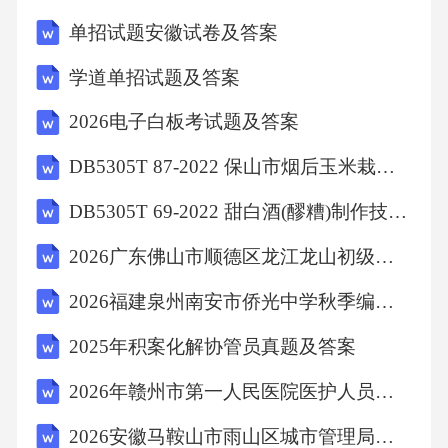
识点：计算机信息技术术7、下列叙述中，叙说
单招试题安徽试卷及答案
天气的是（）
学道单招试题及答案
A、山前桃花山后雪
2026电子白板考试题及答案
DB5305T 87-2022 保山市烟后玉米栽培技术规程
B、塔里木盆地终年干燥少雨
DB5305T 69-2022 甜白酒(醪糟)制作技术规程
C、昆明四季如春
2026广东佛山市顺德区龙江龙山初级中学面向社会招聘教师备考题库及答案详解参考
2026福建泉州南安市侨光中学秋季编外教师招聘29人备考题库有答案详解
D、忽如一夜春风来，千树万树梨花开
2025年积案化解协管员真题及答案
【答案】：DABC描述的是某地多年的天气平均
2026年赣州市第一人民医院医护人员招聘笔试备考试题及答案详解
状况，属于气候，D描述的短时间的天气变化，
2026安徽马鞍山市雨山区城市管理局面向退役士兵定向招聘7人备考题库及完整答案详解一套
具有多变性。知识点：农林畜牧类8、践行敬业