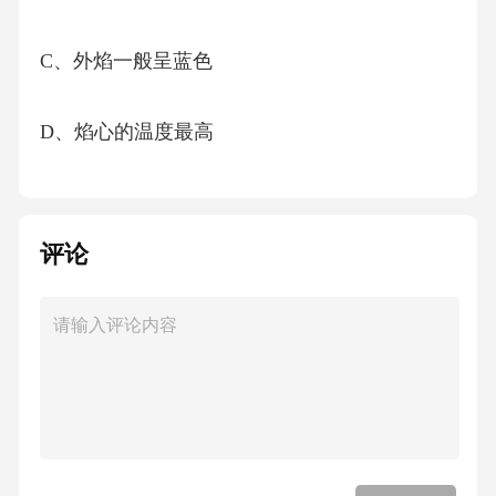
C、外焰一般呈蓝色
D、焰心的温度最高
【答案】：D酒精灯外焰的温度最高，焰心的温
度最低。故选D。
评论
考点：化学常识6、在计算机网络中，表示统一
资源定位器的是（）
A、DNS
B、URL