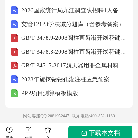
要求从业人员要坚守岗位。而坚守岗位要求员
2026国家统计局九江调查队招聘1人备考题库（江西）及一套答案详解
工在困难和危险面前能够临危不退。下列关于
交管12123学法减分题库（含参考答案）
临危不退说法不正确的是（）
GB/T 3478.9-2008圆柱直齿渐开线花键(米制模数齿侧配合)第9部分：量棒
A、遇到危险情况时，为了人民的生命和财产安
GB/T 3478.3-2008圆柱直齿渐开线花键(米制模数齿侧配合)第3部分: 37.5°压力角尺寸表
全，从业人员要临危不惧，挺身而出，迎难而
GB/T 34517-2017航天器用非金属材料真空出气评价方法
上
2023年旋挖钻钻孔灌注桩应急预案
B、临危不退是敬业精神的具体体现，也是岗位
PPP项目测算模板模版
责任的本质要求
网站客服QQ:2881952447 联系电话:
400-852-1180
C、在与歹徒斗争、抢险救灾还要把握策略方
法，讲求科学，不能盲目蛮干
下载本文档
举报
分享
0