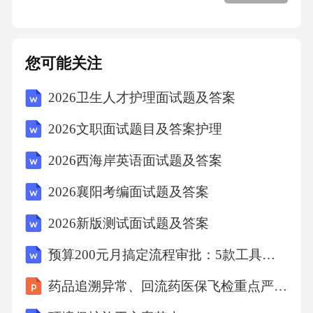
运动，逐步进行床边坐起。术后第4-7天开始进
行自主呼吸训练和轻度的有氧运动。术后第2周
根据恢复情况逐渐增加活动量和锻炼强度。2.3
您可能关注
不同骨科疾病患者的呼吸功能锻炼方案：2.3.2
2026卫生人才护理面试题及答案
创伤性骨科患者的呼吸功能锻炼
2026文职面试题目及答案护理
呼吸受损风险说明创伤性骨科患者因休克、疼
2026西海岸英语面试题及答案
痛和长期制动，存在较高的呼吸功能受损风
2026襄阳考编面试题及答案
险。呼吸护理干预措施需密切监测呼吸频率、
2026新版测试面试题及答案
血氧饱和度等生命体征，病情允许时尽早开展
床上活动和坐起练习，呼吸衰竭者及时给予氧
预算200元月搞定流程审批：5款工具实测小团队不用再跑纸质单
疗或呼吸机支持，同时对患者进行心理疏导。
药品追溯异常、回流药医保飞检重点严查2026
急诊期重点进行生命支持，必要时进行气管插