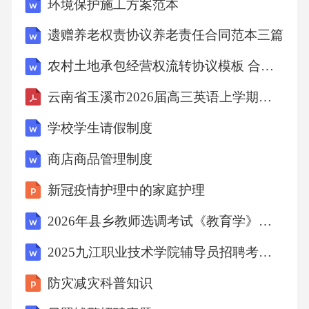
环境保护施工方案范本
管和机械通气。稳定期开始进行深呼吸练习和
体位排痰，逐步进行床边活动。恢复期增加胸
遗赠养老权责协议养老责任合同范本三篇
廓扩张运动和自主呼吸训练，逐步恢复日常活
农村土地承包经营权流转协议模板 合作社专用版可编辑
动。呼吸风险与应对方向脊柱手术患者因胸廓
云南省玉溪市2026届高三英语上学期适应性测试十
活动受限，存在较高呼吸功能受损风险，需从
学校学生请假制度
多维度采取干预措施。呼吸干预具体措施需根
据手术部位调整体位以减少呼吸影响，用呼吸
商店商品管理制度
训练器等辅助有效呼吸，加强疼痛管理并由专
新冠疫情护理中的家庭护理
业康复治疗师指导呼吸锻炼。术前进行呼吸功
2026年县乡教师选调考试《教育学》练习题(一)含答案详解（达标题）
能评估和健康教育，指导患者进行基础呼吸练
习。术后早期指导患者进行深呼吸练习和体位
2025九江职业技术学院辅导员招聘考试真题
排痰，避免剧烈活动。术后中期增加胸廓扩张
防灾减灾科普知识
运动和自主呼吸训练，逐步进行康复训练。术