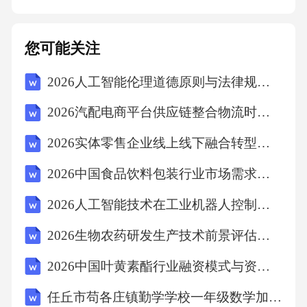
核查执法机关是否出具书面扣押决定书、是否
列明扣押依据及物品清单，程序违法可能导致
您可能关注
扣押行为无效并需承担国家赔偿责任。违规扣
2026人工智能伦理道德原则与法律规制探讨
押处理扣押程序合法性审查执法部门需建立专
用保管场所，配备监控及台账系统，若因保管
2026汽配电商平台供应链整合物流时效用户留存平台竞争计划
不善导致物品损毁或遗失，需按市场价全额赔
2026实体零售企业线上线下融合转型路径探索与市场占有率提升报告
偿当事人损失。扣押物品保管责任对于超出法
2026中国食品饮料包装行业市场需求分析与发展趋势研究评估报告
定期限未作处理的扣押物品，应强制要求执法
机关在限期内解除扣押或启动拍卖程序，逾期
2026人工智能技术在工业机器人控制系统应用的分析及算法进化与系统稳定性优化研究
未处理则追究相关负责人行政责任。超期扣押
2026生物农药研发生产技术前景评估报告
整改机制建立跨区域交叉核查制度，对群众反
2026中国叶黄素酯行业融资模式与资本结构优化报告
映的执法拖延问题，由上级部门指派异地工作
任丘市苟各庄镇勤学学校一年级数学加减法练习题
组实地调查取证，避免地方保护主义干扰。投