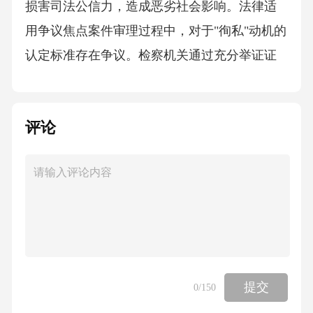
损害司法公信力，造成恶劣社会影响。法律适
用争议焦点案件审理过程中，对于"徇私"动机的
认定标准存在争议。检察机关通过充分举证证
明行为人存在明显的徇私情节，包括接受请
托、收受好处等具体事实。证据收集与突破难
评论
点本案调查面临证据隐蔽性强、知情人配合度
低等困难。检察机关通过调取通讯记录、银行
流水等客观证据，结合政策攻心策略，最终突
破犯罪嫌疑人心理防线。制度建设与警示意义
该案暴露出司法权力监督机制存在的漏洞，检
察机关在办案同时推动建立案件质量终身负责
制，强化司法责任追究机制，起到良好警示作
提交
0
/150
用。徇私枉法案司法部行政执法案例Part.03重点