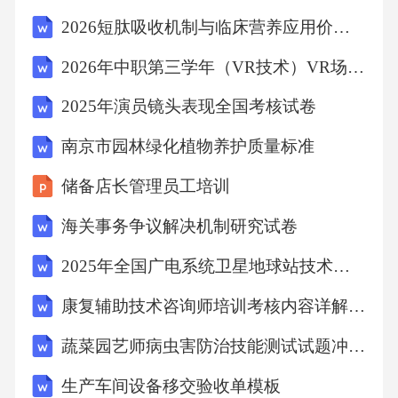
诉举报核查流程履职评价指标体系智能监测预
2026短肽吸收机制与临床营养应用价值评估
警系统将案件办结率、群众满意度等纳入执法
2026年中职第三学年（VR技术）VR场景漫游制作测试题及答案
人员绩效考核，连续考核不合格者需接受岗位
2025年演员镜头表现全国考核试卷
培训或调离执法岗位。运用大数据分析执法平
台案件处理时长，对超期未办结案件自动触发
南京市园林绿化植物养护质量标准
督办程序，并向监察机关推送异常数据线索。
储备店长管理员工培训
执法不作为纠正联合执法协议范本建立统一的
海关事务争议解决机制研究试卷
电子证据存储格式和区块链存证平台，确保公
2025年全国广电系统卫星地球站技术培训试题
安、市监、环保等部门采集的证据可直接互
认，减少重复取证成本。证据互认技术标准争
康复辅助技术咨询师培训考核内容详解试卷
议协调仲裁机制设立由司法行政机关主导的跨
蔬菜园艺师病虫害防治技能测试试题冲刺卷
部门争议仲裁委员会，对管辖权异议等问题在4
生产车间设备移交验收单模板
8小时内出具具有约束力的裁定意见书。制定标