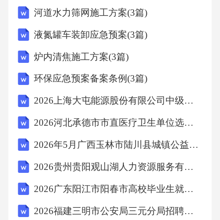
河道水力筛网施工方案(3篇)
B、一种文明如果没有长期自我封闭，就不会走
液氮罐车装卸应急预案(3篇)
向衰落
炉内清焦施工方案(3篇)
C、一种文明如果同其他文明交流互鉴、取长补
环保应急预案备案条例(3篇)
短，就能保持旺盛的生命活力
2026上海大屯能源股份有限公司中级（C级）爆破工程技术人员招聘1人备考题库及一套参考答案详解
2026河北承德市市直医疗卫生单位选聘47人备考题库及答案详解一套
D、一种文明如果没有保持旺盛的生命活力，它
就没有同其他文明取长补短
2026年5月广西玉林市陆川县城镇公益性岗位人员招聘2人备考题库及1套参考答案详解
2026贵州贵阳观山湖人力资源服务有限公司项目人员（第二批）招聘9人备考题库及参考答案详解
【答案】：A
2026广东阳江市阳春市高校毕业生就业见习招募23人备考题库（第八期）及答案详解1套
解析：由题意，得文明长期自我封闭→走向衰
2026福建三明市公安局三元分局招聘警务辅助人员19人的备考题库及参考答案详解一套