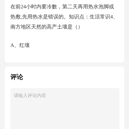
在前24小时内要冷數，第二天再用热水泡脚或
热敷,先用热水是错误的。知识点：生活常识4、
南方地区天然的高产土壤是（）
A、红壤
B、紫色土
评论
C、水稻土
D、黑土
【答案】：BA项，红壤是我国南方主要的低产
土壤，A项错误;B项，紫色土是我国南方天然的