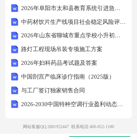
败;保持旺盛的生命活力→同其他文明交流互
2026年阜阳市太和县教育系统引进急需紧缺人才30人备考题库参考答案详解
鉴、取长补短。A项，保持旺盛的生命活力→同
中药材饮片生产线项目社会稳定风险评估报告
其他文明交流互鉴，A项正确;B项，走向衰败→
文明长期自我封闭，B项错误;C项，同其他文明
2026年山东省聊城市重点学校小升初入学分班考试语文考试试题及答案
交流互鉴、取长补短→保持旺盛的生命活力，C
路灯工程现场吊装专项施工方案
项错误;D项，同其他文明取长补短一保持旺盛
2026年妇科药品考试题及答案
的生命活力，D项错误。故选A。
中国剖宫产临床诊疗指南（2025版）
考点
与工厂签订独家销售合同
2026-2030中国特种空调行业盈利动态及供需状况分析报告
判断推理6、下面诗词搭配正确的是（）
A、随风潜入夜，润物细无声——《春夜喜雨》
网站客服QQ:2881952447 联系电话:
400-852-1180
李白