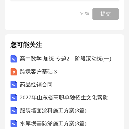
高产土壤，B项正确;C项，水稻土是我国南方地
提交
0
/150
区人为培育的高产土壤，C项错误;D项，黑土是
我国北方的天然高产土壤，D项错误。故选B。
您可能关注
考点：地理常识5、一切生命有机体都需要新陈
代谢，否则生命就会停止。文明也是一样，如
高中数学 加练 专题2 阶段滚动练(一)
果长期自我封闭，必将走向衰落。交流互鉴是
跨境客户基础 3
文明发展的本质要求。只有同其他文明交流互
药品经销合同
鉴、取长补短，才能保持旺盛的生命力。由此
2027年山东省高职单独招生文化素质全真仿真卷（中职考生专用）
可以推出()
服装墙面涂料施工方案(3篇)
A、一种文明如果没有同其他文明交流互鉴，就
水库坝基防渗施工方案(3篇)
不能保持旺盛的生命力