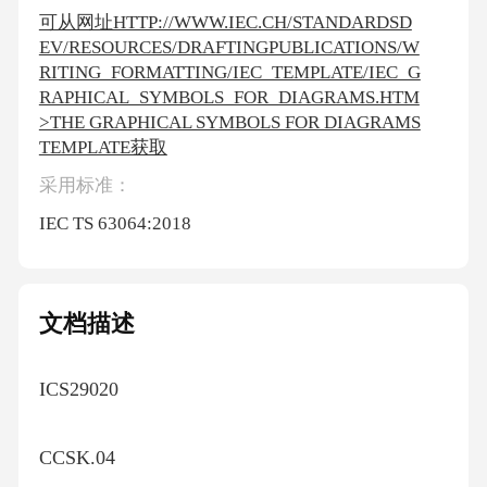
可从网址HTTP://WWW.IEC.CH/STANDARDSD
EV/RESOURCES/DRAFTINGPUBLICATIONS/W
RITING_FORMATTING/IEC_TEMPLATE/IEC_G
RAPHICAL_SYMBOLS_FOR_DIAGRAMS.HTM
>THE GRAPHICAL SYMBOLS FOR DIAGRAMS
TEMPLATE获取
采用标准：
IEC TS 63064:2018
文档描述
ICS29020
CCSK.04