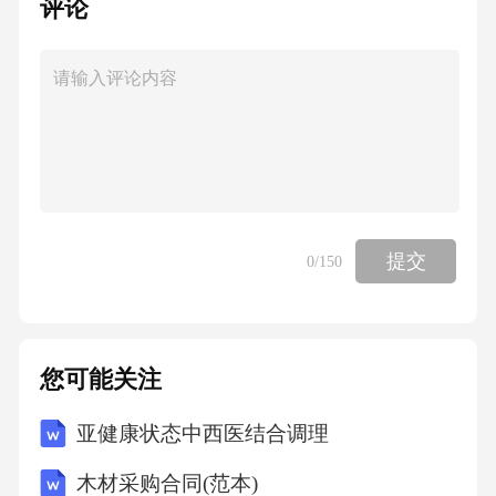
评论
5.3…………………4
边距
5.4…………………5
文件格式
提交
0
/150
5.5……………5
您可能关注
简图用图形符号的设计过程
亚健康状态中西医结合调理
6……………5
木材采购合同(范本)