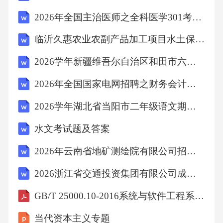
7.3…………………………6
2026年全国主治医师之全科医学301考试高分特训题（附答案）
临沂久惠农业农副产品加工项目水土保持方案报告表
图线末端类型
2026学年新疆维吾尔自治区和田市六年级数学期末深度自测黑金试题（详细参考解析）详细答案和解析
7.4………………………6
2026年全国国家电网招聘之财务会计类考试仿真模拟题附答案
图线拐角类型
2026学年湖北省当阳市二年级语文期末评估历年考试题（详细参考解析）详细答案和解析
水文考试题及答案
7.5………………………6
2026年云南省地矿测绘院有限公司招聘（37人）笔试备考试题及答案详解
平行线之间的最小间距
2026浙江省交通投资集团有限公司成员单位中后台职能岗位（第二批）联合招聘15人笔试模拟试题及答案详解
GB/T 25000.10-2016系统与软件工程系统与软件质量要求和评价(SQuaRE)第10部分：系统与软件质量模型
7.6……………6
当代资本主义专题