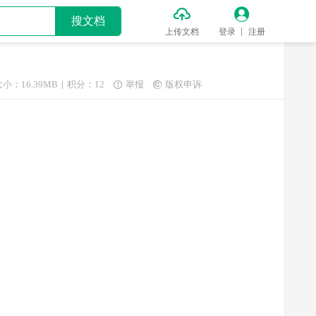


搜文档
上传文档
登录
注册
大小：16.39MB
积分：12
举报
版权申诉

