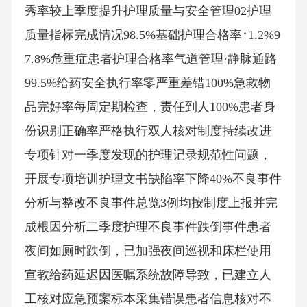
秀率较上季度提升护理质量与安全管理02护理
质量指标完成情况98.5%基础护理合格率↑1.2%9
7.8%危重症患者护理合格率气道管理·静脉通路
99.5%给药安全执行率零严重差错100%急救物
品完好率每周定期检查，责任到人100%患者身
份识别正确率严格执行双人核对制度持续改进
专项针对一季度发现的护理记录规范性问题，
开展专项培训护理文书缺陷率下降40%不良事件
分析与整改不良事件总览3例均按制度上报并完
成根因分析二季度护理不良事件跌倒事件患者
夜间如厕时跌倒，已加强夜间巡视和床栏使用
宣教给药延迟因医嘱系统故障导致，已建立人
工核对应急预案标本采集错误患者信息核对不