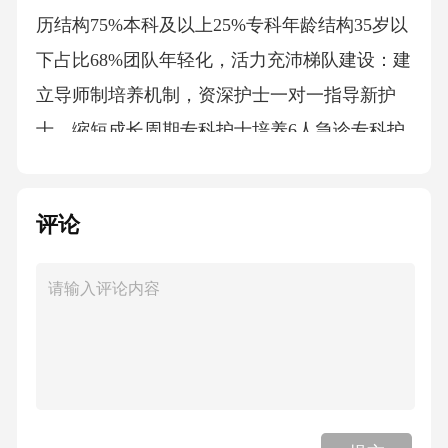
历结构75%本科及以上25%专科年龄结构35岁以
下占比68%团队年轻化，活力充沛梯队建设：建
立导师制培养机制，资深护士一对一指导新护
士，缩短成长周期专科护士培养6人急诊专科护
士占团队21%3人重症监护专科护士已获资质8人
高级创伤培训ATLS认证急诊专科护士已有6人取
评论
得急诊专科护士资格，占护理团队21%重症监护
资质3人取得重症监护专科护士资格创伤急救培
训全员完成初级创伤急救培训，8人完成高级创
伤生命支持培训护理教学与科研教学工作临床
带教承担护理实习生带教任务，本季度带教实
习生12人进修培训接收基层医院护士进修2人，
完成急诊护理专项培训科内培训组织业务学习8