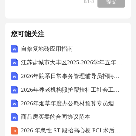
提交
0
/150
次，护理查房6次，病例讨论4次科研进展项目
申报申报院级护理科研项目1项质量改进开展急
诊护理质量改进项目2项继续教育数据省级会议
您可能关注
3人次论文2篇教学相长，科研促发展存在问题
自修复地砖应用指南
与改进措施05护理流程存在的问题建议从流程
江苏盐城市大丰区2025-2026学年五年级上学期期末语文试卷（文字版含答案）
优化、信息化建设、培训强化三方面着手高峰
时段候诊时间长患者及家属满意度下降，投诉
2026年院系日常事务管理辅导员招聘考试笔试试题（含答案）
增加护理记录信息化程度不足部分记录仍需手
2026年养老机构照护帮扶社工社会工作者招聘考试笔试试题（含答案）
工填写，耗时较长急救设备管理有待加强个别
2026年烟草年度办公耗材预算专员烟草公司招聘考试笔试试题（含答案）
设备维护记录不完整护患沟通技巧需提升年轻
护士沟通能力相对薄弱上述问题影响护理效率
商品房买卖的合同协议范本
和患者体验，需系统改进人力资源配置挑战人
2026 年急性 ST 段抬高心梗 PCI 术后护理个案