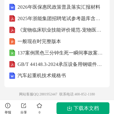
式，合理调配人力资源，减轻夜班压力加强人
2026年医保惠民政策普及落实汇报材料
文关怀，关注护士身心健康，降低职业倦怠改
2025年浙能集团招聘笔试参考题库含答案解析
进措施与落实计划优化分诊流程引入智能分诊
系统，缩短候诊时间，预计三季度完成推进护
《宠物临床职业技能评价规范-宠物医师》
理信息化完善电子护理记录系统，减少手工操
一般现在时完整版本
作，提升效率加强设备管理建立设备维护台
137案例黑色三分钟生死一瞬间事故案例文字版
账，责任到人，定期检查强化沟通培训开展护
GB/T 44148.3-2024承压设备用钢锻件、轧制或锻制钢棒第3部分：低温韧性镍钢
患沟通专项培训，提升护士沟通能力落实机
制：每项措施明确责任人、完成时限，定期追
汽车起重机技术规格书
踪进度三季度工作规划06护理质量提升计划95
分护理质量综合评分目标≥95分20%患者投诉率
网站客服QQ:2881952447 联系电话:
400-852-1180
下降↓下降20%推进优质护理服务落实责任制整
下载本文档
体护理，提升患者满意度至95%以上深化护理安
举报
分享
0