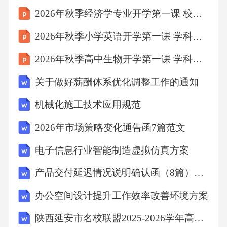
力资源挑战护理人员相对不足：急诊量持续增
2026年秋季经济学专业开学第一课 校友经验与职业启示讲座方案
长，人员编制未同步增加夜班护士工作负荷
2026年秋季小学英语开学第一课 学科思想方法教学设计
大：夜间急诊量占比高，值班护士压力较大高
年资护士流失风险：工作强度大、职业倦怠，
2026年秋季高中生物开学第一课 学科能力提升路径课件
存在人才流失隐患新护士培养周期长：急诊护
关于做好薪酬体系优化调整工作的通知
理专业性强，新护士独立值班需6个月以上主要
机械化施工技术应用规范
挑战护理人员相对不足急诊量持续增长，人员
编制未同步增加，导致现有护理人员工作负荷
2026年市场策略变化通告函7篇范文
加重，难以满足日益增长的急诊服务需求夜班
电子信息行业智能制造虚拟仿真方案
护士工作负荷大夜间急诊量占比高，值班护士
产品交付延迟情况说明确认函（8篇）范文
人数相对不足，夜班工作强度大、节奏快，护
办公空间设计提升工作效率改善环境方案
士身心压力显著增加应对策略申请增加护理人
员编制，扩充急诊护理队伍规模优化排班模
陕西延安市名校联盟2025-2026学年高一6月阶段性检测语文试题含答案