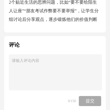
2个贴近生活的思辨问题，比如“要不要给陌生
人让座”“朋友考试作弊要不要举报”，让学生分
组讨论后分享观点，逐步锻炼他们的价值判断
与逻辑表达能力。C层为学习有困难的学生共17
人，这部分学生大多基础薄弱、对学习有抵触
评论
情绪，我为每人建立了个性化学习台账，每周
抽出2小时做一对一辅导，结合他们的兴趣点设
计教学内容，比如针对喜欢玩游戏的学生，结
合游戏规则讲社会规则的意义，结合游戏账号
的财产属性讲公民财产权，逐步提升他们的学
习兴趣，本学期期末C层学生的及格率从开学的
23.5%提升到了82.4%。同时我结合初二年级学
提交
0
/150
生的青春期特点，在教学中融入心理健康教育