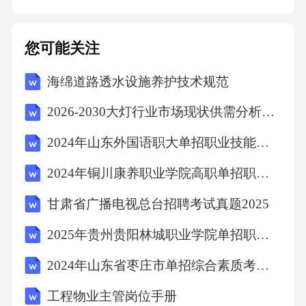
内容，讲解《情绪的管理》时教学生记录情绪
日志，合理宣泄情绪，本学期共收到学生提交
您可能关注
的情绪日志327篇，我每篇都做了针对性回复，
海绵道路透水设施养护技术规范
12名存在情绪困扰的学生我都同步对接了班主
任与家长，帮助他们解决了实际问题。素养落
2026-2030大灯行业市场现状供需分析及重点企业投资评估规划分析研究报告
地转化层面，我改革了传统评价模式，采用“过
2024年山东外国语职大单招职业技能考试模拟试卷附参考答案详解【满分必刷】
程性评价+终结性评价”的综合评价体系，其中
2024年铜川康养职业学院高职单招职业技能考试题库【基础题】附答案详解
过程性评价占60%，包括课堂表现、实践活动参
与度、责任担当表现，终结性评价占40%，为期
甘肃省广播电视总台招聘考试真题2025
末考试成绩。过程性评价中专门设置了“责任担
2025年贵州贵阳林城职业学院单招职业技能考试题库（网校专用）附答案详解
当”加分项，学生参与志愿活动、帮助同学、为
2024年山东省枣庄市单招综合素质考试题库【完整版】附答案详解
集体做贡献都可以获得相应加分，本学期共有6
工程物业主管岗位手册
2名学生因为参与各类志愿活动获得加分，学生