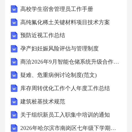
的集体责任感明显提升，此前3个班普遍存在的
高校学生宿舍管理员工作手册
卫生值日偷懒、集体活动推诿的情况基本消
高纯氟化稀土关键材料项目技术方案
失。同时我将时政教育融入日常教学，每节课
预防近视工作总结
设置5分钟“时政播报”环节，让学生轮流上台分
享近期关注的时政新闻并做简单点评，本学期
孕产妇妊娠风险评估与管理制度
学生共播报了214条时政新闻，涵盖科技、经
商洽2026年9月智能仓储系统升级合作意向函(4篇)
济、文化、外交等多个领域，很多原本不关注
疑难、危重病例讨论制度(范文)
新闻的学生现在会主动观看新闻联播、浏览人
库存周转优化工作个人年度工作总结
民日报公众号，对国家发展成就的认知更加直
观，政治认同素养得到了有效提升。本学期教
建筑桩基技术规范
学工作也存在部分不足，一是部分家长对道法
关于组织新员工入职集中培训的通知
学科的重视程度不足，认为学科内容只要“背一
2026年哈尔滨市南岗区七年级下学期数学期末试题及答案0708
背”就能得分，不支持学生参与实践活动，曾有