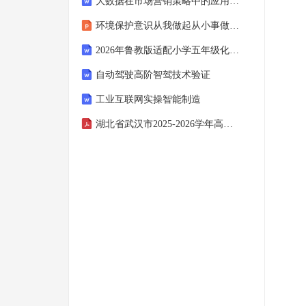
大数据在市场营销策略中的应用手册
环境保护意识从我做起从小事做起小学主题班会课件
2026年鲁教版适配小学五年级化学期末模拟卷化学方程式与计算标准试卷第409套（含答案解析与可打印作答区）
自动驾驶高阶智驾技术验证
工业互联网实操智能制造
湖北省武汉市2025-2026学年高三物理上学期10月月考试卷含解析