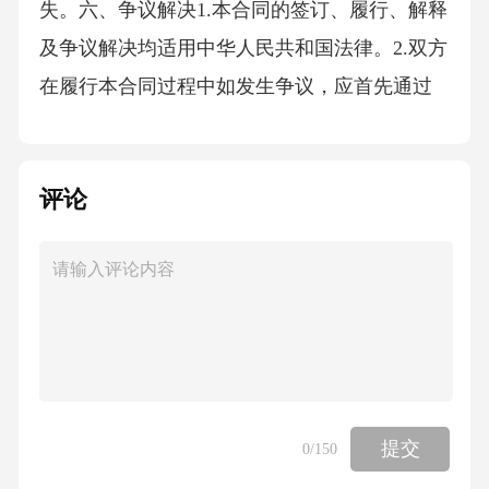
失。六、争议解决1.本合同的签订、履行、解释
及争议解决均适用中华人民共和国法律。2.双方
在履行本合同过程中如发生争议，应首先通过
友好协商解决；协商不成的，任何一方均有权
向有管辖权的人民法院提起诉讼。七、其他条
评论
款1.本合同自双方签字（或盖章）之日起生效，
有效期为[合同有效期，如X年]。合同期满后，
双方如无异议，则自动延续[延续期限，如X
年]。2.本合同一式两份，甲乙双方各执一份，
具有同等法律效力。3.本合同未
提交
0
/150