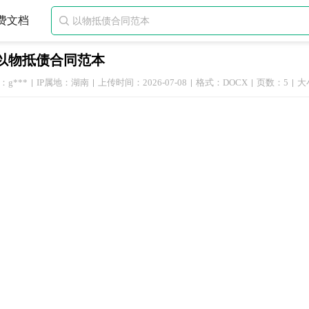
费文档

以物抵债合同范本
g***
IP属地：湖南
上传时间：2026-07-08
格式：DOCX
页数：5
大