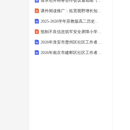
请求召开商务合作会议通知函（4篇）范文
课外阅读推广：拓宽视野增长知识小学主题班会课件
2025-2026学年苏教版高二历史学业水平模拟专项训练卷（含答案详解与评分标准）
抵制不良信息筑牢安全屏障小学主题班会课件
2026年淮安市楚州区社区工作者招聘考试模拟试题及答案详解
2026年南京市建邺区社区工作者招聘笔试模拟试题及答案详解