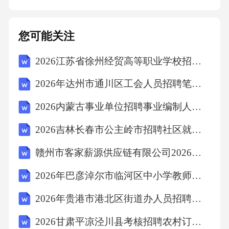
架[具体数量]组2.冷藏设备[品牌及型号]3.收银系
统[品牌及型号]4.监控设备[品牌及型号]5.其他设
您可能关注
备：[详细列举其他设备名称及规格]附件二：商
2026江苏省徐州经贸高等职业学校招聘临时代课教师7人笔试参考题库及答案详解
品库存清单1.商品名称：
2026年达州市通川区工会人员招聘笔试参考试题及答案详解
2026内蒙古事业单位招聘事业编制人员6人考试备考题库及答案详解
2026吉林长春市公主岭市招聘社区就业服务专员87人笔试参考题库及答案详解
赣州市客家薪源供应链有限公司2026年第2批劳务派遣人员招聘笔试备考试题及答案详解
2026年巴彦淖尔市临河区中小学教师招聘笔试参考题库及答案详解
2026年贵港市港北区街道办人员招聘笔试备考题库及答案详解
2026甘肃平凉泾川县考核招聘农村订单定向医学生和协议培养师范毕业生16人笔试备考题库及答案详解