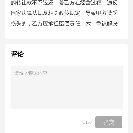
的转让款不予退还。若乙方在经营过程中违反
国家法律法规及相关政策规定，导致甲方遭受
损失的，乙方应承担赔偿责任。六、争议解决
本合同履行过程中如发生争议，双方应首先友
好协商解决；协商不成的，任何一方均有权向
评论
有管辖权的人民法院提起诉讼。七、其他条款1.
本合同自双方签字（或盖章）之日起生效。2.本
合同一式两份，甲乙双方各执一份，具有同等
法律效力。3.本合同未尽事宜，可由双方另行签
订补充协议，补充协议与本合同具有同等法律
效力。转让方（甲方）签字（或盖章）：日
期：年月日受让方（乙方）签字（或盖章）：
提交
0
/150
日期：年月日附件一：小卖铺设施设备清单1.货