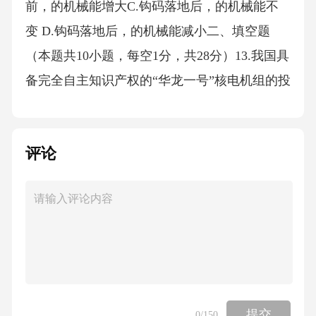
前，的机械能增大C.钩码落地后，的机械能不
变 D.钩码落地后，的机械能减小二、填空题
（本题共10小题，每空1分，共28分）13.我国具
备完全自主知识产权的“华龙一号”核电机组的投
入运行，使中国跻身核电技术先进国家行列.核
电站是利用核反应堆发生核_（裂变/聚变）时提
评论
供的能量发电的，反应堆冷却系统采用水冷方
式是利用_（做功/热传递）的方式来改变内能.1
4. 论衡中记载：“司南之杓、投之于地，其柢指
南”.如图。“柢”即握柄，是磁体的_极，司南之
所以能指南北，是由于受到_的作用。15.如图是
插在青藏铁路冻土区路基两侧的“热棒”示意图，
它能对路基进行主动降温，保持路基冻土不熔
提交
0
/150