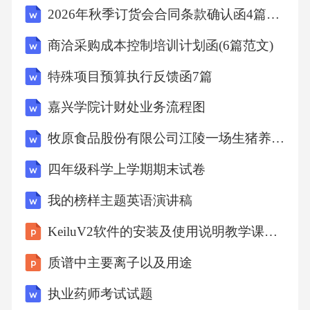
2026年秋季订货会合同条款确认函4篇范文
端分别套上一个相同重球，他认为由于右侧重
球距离转轴较远，也即重力的_较大，转轮会沿
商洽采购成本控制培训计划函(6篇范文)
顺时针方向越转越快，其实根据_的原理，无需
特殊项目预算执行反馈函7篇
精确测量就能判定他的这一设想是不能实现的.1
嘉兴学院计财处业务流程图
9.如图，甲，乙为两只相同电表，当闭合S1，S2
时，甲，乙两表示数之比为4：3，则两表均为
牧原食品股份有限公司江陵一场生猪养殖项目环境影响报告书
“_表，两电阻大小之比R1：R2为_，电路总功率
四年级科学上学期期末试卷
为P1，同时更换两电表种类，调整开关状态，
我的榜样主题英语演讲稿
使两表均有正常示数，此时电路总功率为P2，
KeiluV2软件的安装及使用说明教学课件教学课件
则P1：P2为_.20.如图，两个质量相等的圆柱形
杯子甲、乙放置于水平桌面上，杯底与桌面的
质谱中主要离子以及用途
接触面积之比为1：2，装入一定量的水后杯子
执业药师考试试题
对桌面的压强均为p0.将乙杯中水全部倒入甲杯