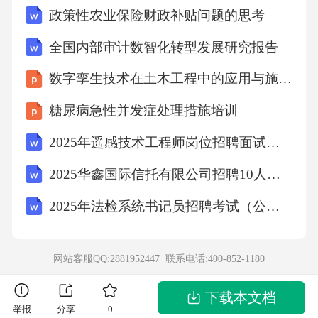
政策性农业保险财政补贴问题的思考
中放回原处后，甲杯对桌面的压强p1_（/）2p
0，乙杯对桌面的压强p2_（/）.甲 乙21.如图是
全国内部审计数智化转型发展研究报告
小明利用V=2mL的注射器，弹簧测力计、刻度
数字孪生技术在土木工程中的应用与施工全流程精准管控研究毕业论文答辩汇报
尺等器材估测大气压值的情况.（1）利用刻度尺
糖尿病急性并发症处理措施培训
测量出_的长度l为10cm，即可算出活塞横截面
2025年遥感技术工程师岗位招聘面试参考题库及参考答案
积为_cm2；（2）把活塞推至注射器筒的底端，
用橡皮帽封住注射器小孔，再水平向右缓慢拉
2025华鑫国际信托有限公司招聘10人笔试历年典型考点题库附带答案详解2套试卷
动注射器筒，当注射器的活塞开始滑动时，记
2025年法检系统书记员招聘考试（公共基础知识）综合练习题及答案
下弹簧测力计的示数F=2.1N，据此可测得大气
压值p=_Pa；（3）考虑到活塞与筒壁之间有摩
网站客服QQ:2881952447 联系电话:
400-852-1180
擦，小明继续拉动一小段距离后，缓慢退回注
射器筒，在活塞刚要到筒内底部时弹簧测力计
下载本文档
举报
分享
0