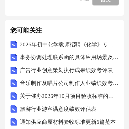
化。在热棒内封装有一定量的氨，棒内下端的
氨发生的物态变化是_（汽化/液化），热棒应采
用_好的材料制作，以提高热棒的工作效率。16.
您可能关注
如图是用已调平衡的天平测量一正方体小物块
2026年初中化学教师招聘《化学》专项训练试卷
质量时的情景，小物块质量为_g，小物块边长
为4cm，其密度为_kg/m3.17.汽车在高速公路上
事务协调处理联系函的具体应用场景及案例分析7篇范文
急刹车时仍会向前滑行一段距离，这是由于汽
广告行业创意策划执行成果绩效考评表
车具有_；轮胎的温度会升高，此过程中能量转
音乐制作及唱片公司制作人业绩绩效考评表
化关系与热机中的_冲程相同，下雪天，需要在
公路桥梁等处撒上工业用盐，是为了_（降低/升
关于催办2026年10月项目验收标准的催办函3篇
高）雪水的凝固点。18.如图是十三世纪法国亨
旅游行业游客满意度绩效评估表
内考设计的“魔轮”，轮子边缘上通过可以自由转
通知供应商原材料验收标准更新6篇范本
动的铰链等距安装了12个相同的活动短杆，杆