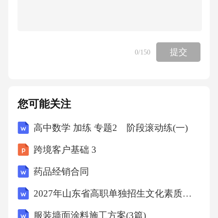
三检定条件……………
提交
0
/150
(5)
四检定项目和检定方法………………
您可能关注
(7)
高中数学 加练 专题2 阶段滚动练(一)
五检定结果的处理和检定周期………
跨境客户基础 3
药品经销合同
(16)
2027年山东省高职单独招生文化素质全真仿真卷（中职考生专用）
附录名词及定义……………………
服装墙面涂料施工方案(3篇)