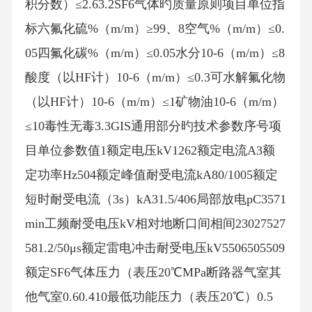
积分数）≤2.63.2SF6气体旳质量原则项目单位指
标六氟化硫%（m/m）≥99、8空气%（m/m）≤0.
05四氟化碳%（m/m）≤0.05水分10-6（m/m）≤8
酸度（以HF计）10-6（m/m）≤0.3可水解氟化物
（以HF计）10-6（m/m）≤1矿物油10-6（m/m）
≤10毒性无毒3.3GIS通用部分旳技术参数序号项
目单位参数值1额定电压kV1262额定电流A3额
定功率Hz504额定峰值耐受电流kA80/1005额定
短时耐受电流（3s）kA31.5/406局部放电pC3571
min工频耐受电压kV相对地断口间相间23027527
581.2/50μs额定雷电冲击耐受电压kV5506505509
额定SF6气体压力（表压20℃MPa断路器气室其
他气室0.60.410最低功能压力（表压20℃）0.5