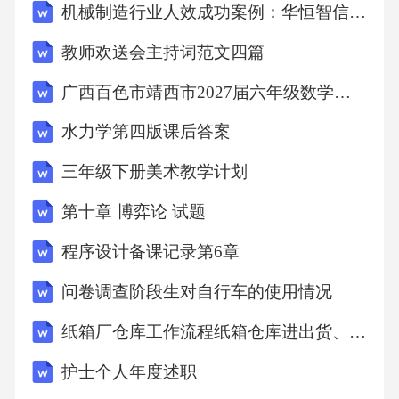
机械制造行业人效成功案例：华恒智信破解人员流失成本高
V2758雷电冲击耐压相对地kV550断口间、相间
教师欢送会主持词范文四篇
kV6509开合母线转移电流1600A（10V）10SF6
气体额定压力（表压20℃MPa0.411每极回路电
广西百色市靖西市2027届六年级数学第一学期期末质量跟踪监视试题含解析
阻μΩ<7012机械耐久性次30003.7GIS接地开关技
水力学第四版课后答案
术参数序号项目单位参数值1额定电压kV1262额
三年级下册美术教学计划
定电流A3额定功率Hz504额定短路开断电流kA3
1.5/405额定峰值耐受电流kA80/1006额定短路持
第十章 博弈论 试题
续时间s371min工频耐压kV23081.2/50μs额定雷
程序设计备课记录第6章
电冲击耐受电压kV5509开合额定静电感应电流
问卷调查阶段生对自行车的使用情况
A5（6kV)10开合额定电磁感应电流A100（6kV)
纸箱厂仓库工作流程纸箱仓库进出货、盘点、退库流程
11额定峰值关合电流（峰值）kA8012SF6气体额
定压力（表压20℃MPa0.413每极回路电阻μΩ≤8
护士个人年度述职
014机械耐久性次30003.8GIS母线筒组件技术参