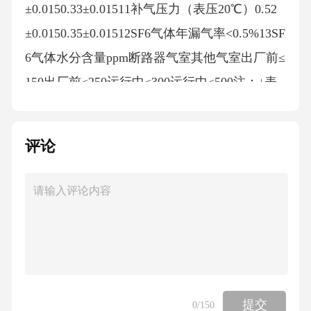
±0.0150.33±0.01511补气压力（表压20℃）0.52
±0.0150.35±0.01512SF6气体年漏气率<0.5%13SF
6气体水分含量ppm断路器气室其他气室出厂前≤
150出厂前≤250运行中≤300运行中≤500注：↓表
达在压力下降时测量3.4SF6气体压力及密度继电
器整定值名称数值备注断路器气室其他气室额
评论
定压力PN0.60.4补气压力P10.52±0.0150.35±0.01
5↓最低功能压力P20.5±0.0150.33±0.015↓P1-P20.
018-0.022注：↓表达在压力下降时测量3.5GIS断
路器技术参数序号项目单位参数值1额定电压kV
1262额定电流A3额定功率Hz504额定短路开断电
流kA31.5/405额定失步开断电流kA7.96近区故障
开断电流kA23.7/28.4、30/367额定线路充电开断
提交
0
/150