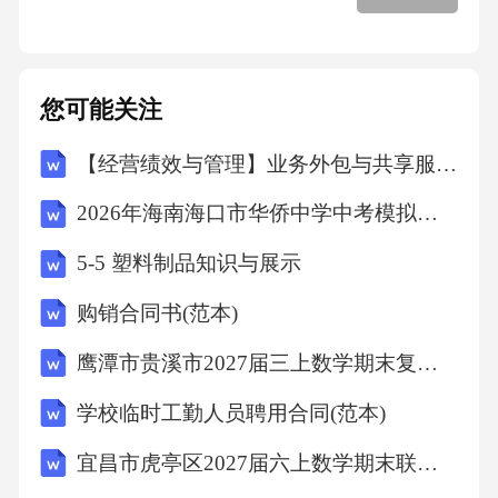
电流（有效值）A31.58额定短路电流容许持续
开断次数169额定短路持续时间s310额定短时耐
受电流kA31.5/4011额定峰值耐受电流kA80/1001
您可能关注
2额定短路关合电流kA80/100131min工频耐压相
【经营绩效与管理】业务外包与共享服务专项审计计划
对地kV230断口间、相间kV27514雷电冲击耐压
2026年海南海口市华侨中学中考模拟地理试卷（文字版含答案）
相对地kV550断口间、相间kV55015SF6气体年
漏气率<0.5%16SF6气体水分含量10-6（体积分
5-5 塑料制品知识与展示
数）kV≤15017机械耐久性次300018SF6气体额定
购销合同书(范本)
压力（表压20℃0.6MPa3.6GIS隔离开关技术参
鹰潭市贵溪市2027届三上数学期末复习检测模拟试题含解析
数序号项目单位参数值1额定电压kV1262额定电
流A3额定功率Hz504额定短路开断电流kA31.5/4
学校临时工勤人员聘用合同(范本)
05额定峰值耐受电流kA80/1006额定短路持续时
宜昌市虎亭区2027届六上数学期末联考模拟试题含解析
间s371min工频耐压相对地kV230断口间、相间k