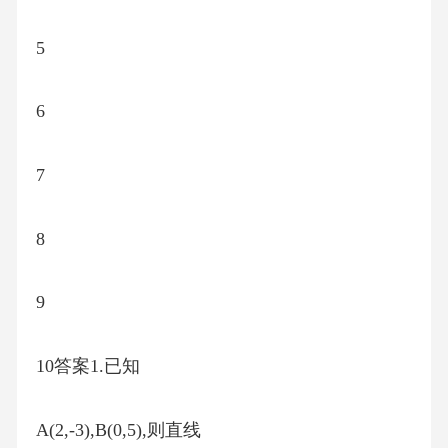
5
6
7
8
9
10答案1.已知
A(2,-3),B(0,5),则直线