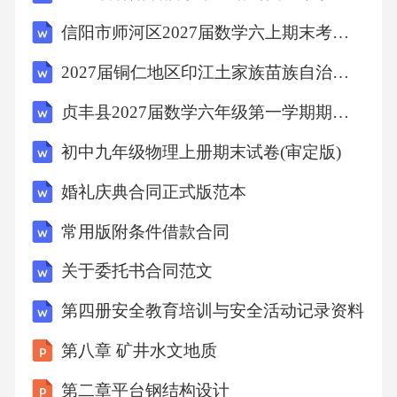
7 D.
信阳市师河区2027届数学六上期末考试模拟试题含解析
86.方程为
2027届铜仁地区印江土家族苗族自治县六上数学期末检测模拟试题含解析
贞丰县2027届数学六年级第一学期期末学业水平测试试题含解析
x+y-2x+6y-6=0
初中九年级物理上册期末试卷(审定版)
的圆的圆心坐标是( )A.(1,3) B.(-1,3) C.(1,-3) D.
婚礼庆典合同正式版范本
(2,1)7.过点
常用版附条件借款合同
A(-1,2),且,倾斜角是
关于委托书合同范文
第四册安全教育培训与安全活动记录资料
60︒的直线方程为 ( )A.
第八章 矿井水文地质
B.
第二章平台钢结构设计