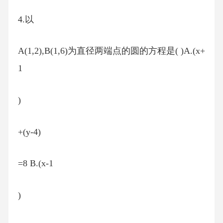
4.以
A(1,2),B(1,6)为直径两端点的圆的方程是( )A.(x+
1
)
+(y-4)
=8 B.(x-1
)