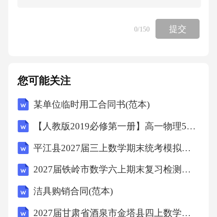
=165.若
提交
0
/150
P(-2,3),Q(1,x)两点间的距离为
5,则
您可能关注
x
某单位临时用工合同书(范本)
【人教版2019必修第一册】高一物理5共点力的平衡（教学设计）教案
的值可以是( )A.
平江县2027届三上数学期末统考模拟试题含解析
5 B.
2027届铁岭市数学六上期末复习检测模拟试题含解析
6 C.
洁具购销合同(范本)
2027届甘肃省酒泉市金塔县四上数学期末预测试题含解析