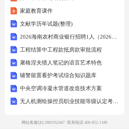
C.
家庭教育课件
文献学历年试题(整理)
D.
2026海南农村商业银行招聘1人（202607）笔试备考试题及答案详解
8.下列哪对直线互相平行( )A.l
工程结算中工程款抵房款审批流程
屠格涅夫猎人笔记的语言艺术特色
l
辅警留置看护考试综合知识题库
:
中央空调冷凝水管道改造技术方案
无人机测绘操控员职业技能等级认定考试复习题库（附答案）
B.
l
网站客服QQ:2881952447 联系电话:
400-852-1180