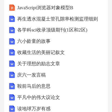
力；——混凝土从受压骨架线开始卸载时的应
JavaScript浏览器对象模型B
变；ca——附加应变；fcc——约束混凝土单轴
再生透水混凝土管孔隙率检测监理细则
抗压强度代表值；cc——与约束混凝土单轴抗压
各学科sci收录顶级期刊(1区和2区)
强度fcc对应的峰值压应变；Va——钢材对混凝
土产生约束应力增量；p——混凝土塑性应变增
六小龄童的故事
量；Ds——钢材约束刚度矩阵；y——钢材屈服
收藏生活的美丽记叙文
应变；fy——钢材屈服应力；Es——钢材弹性模
关于理想的励志文章
量；k——钢硬化段弹性模量折减系数；——剪
庆六一发言稿
跨比；m——弯剪比；n——轴压力系数；Fdy
——消能器或隔震支座屈服(起滑)荷载；Kd——
鞍前马后的意思
消能器或隔震支座弹性刚度；udmax——沿消能
平凡中的伟大议论文
方向消能器或隔震支座最大可能的位移；udy
读地球万岁有感
——沿消能方向消能器或隔震支座屈服(起滑)位