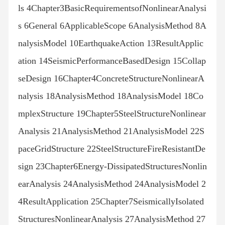
ls 4Chapter3BasicRequirementsofNonlinearAnalysi
s 6General 6ApplicableScope 6AnalysisMethod 8A
nalysisModel 10EarthquakeAction 13ResultApplic
ation 14SeismicPerformanceBasedDesign 15Collap
seDesign 16Chapter4ConcreteStructureNonlinearA
nalysis 18AnalysisMethod 18AnalysisModel 18Co
mplexStructure 19Chapter5SteelStructureNonlinear
Analysis 21AnalysisMethod 21AnalysisModel 22S
paceGridStructure 22SteelStructureFireResistantDe
sign 23Chapter6Energy-DissipatedStructuresNonlin
earAnalysis 24AnalysisMethod 24AnalysisModel 2
4ResultApplication 25Chapter7SeismicallyIsolated
StructuresNonlinearAnalysis 27AnalysisMethod 27