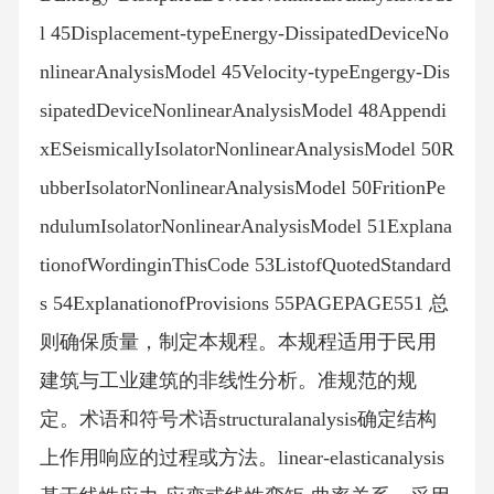
l 45Displacement-typeEnergy-DissipatedDeviceNo
nlinearAnalysisModel 45Velocity-typeEngergy-Dis
sipatedDeviceNonlinearAnalysisModel 48Appendi
xESeismicallyIsolatorNonlinearAnalysisModel 50R
ubberIsolatorNonlinearAnalysisModel 50FritionPe
ndulumIsolatorNonlinearAnalysisModel 51Explana
tionofWordinginThisCode 53ListofQuotedStandard
s 54ExplanationofProvisions 55PAGEPAGE551 总
则确保质量，制定本规程。本规程适用于民用
建筑与工业建筑的非线性分析。准规范的规
定。术语和符号术语structuralanalysis确定结构
上作用响应的过程或方法。linear-elasticanalysis