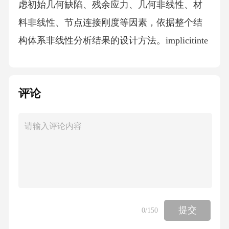
虑初始几何缺陷、残余应力、几何非线性、材
料非线性、节点连接刚度等因素，依据整个结
构体系非线性分析结果的设计方法。implicitinte
gralmethod基于增量步平衡迭代的动力学方程求
解方法。explicitintegralmethod基于差分格式的
评论
动力学方程求解方法。constitutiverelationmodel
材料应力与应变之间的关系，广义上是指力与
变形之间的关系。plastichingemodel假定一维构
件中部保持弹性，塑性发展集中在端部塑性铰
区域，塑性铰参数按照弯矩-曲率、弯矩-转角或
其他广义力-变形关系确定单元刚度的模型。塑
性区非线性弹簧模型 plasticzonenonlinearspringm
提交
0
/150
odel假定一维构件中部保持弹性，塑性发展集中