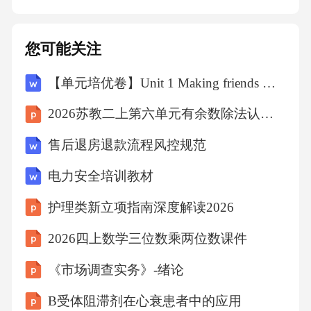
在端部区域，并以多个适用混凝土、钢筋或型
钢等材料本构关系模型的非线性弹簧确定单元
您可能关注
刚度的模型。fibersectionmodel将一维构件沿截
【单元培优卷】Unit 1 Making friends 单元全真模拟培优卷-2026-2027学年三年级英语上册人教版（PEP）（新教材）（含答案解析）
面和轴向细分为多个纤维，并适用混凝土、钢
筋或型钢等材料非线性本构关系模型确定单元
2026苏教二上第六单元有余数除法认识教案
刚度的模型。符号iθ�——二阶效应系数；ir
售后退房退款流程风控规范
——应力；——应变；t-ft,r——混凝土单轴抗拉
电力安全培训教材
强度代表值；t,rdt——混凝土单轴受拉损伤演化
参数；cfc,r——混凝土单轴抗压强度代表值；c,r
护理类新立项指南深度解读2026
dc——混凝土单轴受压损伤演化参数；z——受
2026四上数学三位数乘两位数课件
压混凝土卸载至零应力点时的残余应变；Er
《市场调查实务》-绪论
——混凝土受压卸载及再加载阶段的变形模
B受体阻滞剂在心衰患者中的应用
量；——混凝土从受压骨架线开始卸载时的应