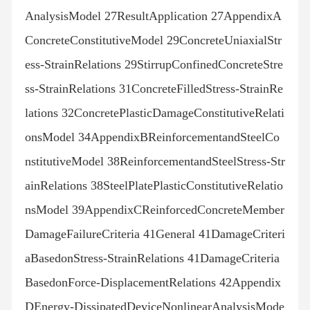
AnalysisModel 27ResultApplication 27AppendixA
ConcreteConstitutiveModel 29ConcreteUniaxialStr
ess-StrainRelations 29StirrupConfinedConcreteStre
ss-StrainRelations 31ConcreteFilledStress-StrainRe
lations 32ConcretePlasticDamageConstitutiveRelati
onsModel 34AppendixBReinforcementandSteelCo
nstitutiveModel 38ReinforcementandSteelStress-Str
ainRelations 38SteelPlatePlasticConstitutiveRelatio
nsModel 39AppendixCReinforcedConcreteMember
DamageFailureCriteria 41General 41DamageCriteri
aBasedonStress-StrainRelations 41DamageCriteria
BasedonForce-DisplacementRelations 42Appendix
DEnergy-DissipatedDeviceNonlinearAnalysisMode