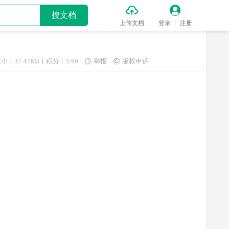


搜文档
上传文档
登录
注册
小：37.47KB
积分：5.99
举报
版权申诉

