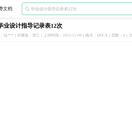
费文档

毕业设计指导记录表12次
：仙***
IP属地：浙江
上传时间：2023-12-09
格式：DOCX
页数：4
大