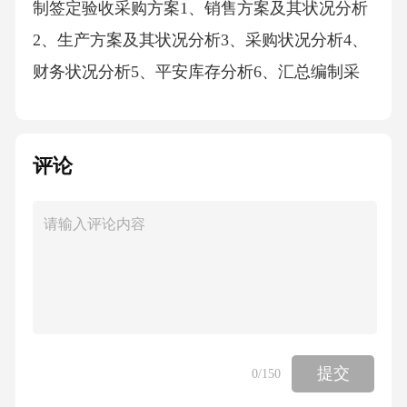
制签定验收采购方案1、销售方案及其状况分析
2、生产方案及其状况分析3、采购状况分析4、
财务状况分析5、平安库存分析6、汇总编制采
购方案〔包含全面预算〕7、提交采购方案书供
决策层审批8、下达采购方案9、非正常采购方
评论
案调整主要活动：主要产出：供给商评价分析
报告采购合同采购业务〔供给科〕流程分析供
给方案书供给方案调整书供给商筛选1、供给商
信用、价格、质量等信息的收集调研2、供给商
初步选择和评价3、意向洽谈4、供给商确定5、
年度合同谈判〔意向性〕6、年度合同签定〔意
向性〕主要活动：主要产出：付款采购作业到
提交
0
/150
货验收货款结算主要活动：1、按照采购方案下