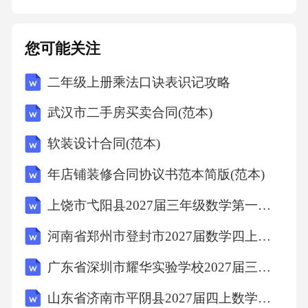
达订单2、按照采购方案采购3、保存好采购单
据主要产出：物资请购单1、通知质检科检验质
您可能关注
量2、牵头货物验收主要产出：货物到货验收单
二年级上册乘法口诀表识记攻略
货物质量检验单主要活动：主要产出：付款凭
证主要活动：1、将货物验收单、质量检验单、
武汉市二手房买卖合同(范本)
供给方发票等单据提交财务部主要产出：主要
软装设计合同(范本)
活动：采购业务〔供给科〕流程界定验收入库
年店铺装修合同协议书范本简版(范本)
供给科营销部质检科生产科副总经理办公会财
务采购方案组织和编制供给商评价及合同签定
上饶市弋阳县2027届三年级数学第一学期期末学业水平测试试题含解析
付款凭证营销部采购作业运输组织执行提供数
河南省郑州市登封市2027届数学四上期末综合测试模拟试题含解析
据提供现有本钱价格及目标本钱结构审核审批
广东省深圳市耀华实验学校2027届三上数学期末质量检测试题含解析
批准批准
山东省济南市平阴县2027届四上数学期末监测试题含解析