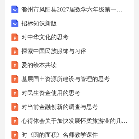
组织执行
滁州市凤阳县2027届数学六年级第一学期期末经典试题含解析
招标知识新版
组织提供平安库存数据提供数据参与评估供给
商财务状况：参与合同的签定或审核参与评估
对中华文化的思考
供给商质量状况提供平安库存数据组织验收采
探索中国民族服饰与习俗
购方案1、销售方案及其状况分析2、生产方案
爱的绘本共读
及其状况分析3、采购状况分析4、财务状况分
基层国土资源所建设与管理的思考
析5、平安库存分析6、汇总编制采购方案〔包
含全面预算〕7、提交采购方案书供决策层审批
对民生资金使用的思考
8、下达采购方案9、非正常采购方案调整主要
对当前金融创新的调查与思考
活动：主要产出：非标设备〔设备科〕采购流
心得体会关于加快发展怀柔旅游业的几点思考
程分析采购任务安排1、采购任务分工2、月度
方案细化3、下达采购任务方案4、非正常采购
时《圆的面积》名师教学课件