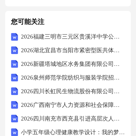
病的精准诊断，为个性化治疗提供依据。精准
诊断基于患者的个体差异和病情特点，AI能够
您可能关注
辅助医生制定个性化的治疗方案，提高治疗效
果和患者生活质量。个性化治疗方案设计AI可
2026福建三明市三元区贵溪洋中学公开招聘临聘教师5人考前冲刺试卷及答案详解【名校卷】
以预测患者对特定治疗方法的反应，帮助医生
2026湖北宜昌市当阳市紧密型医共体招聘劳务派遣专业技术人员41人考前冲刺试卷及完整答案详解【夺冠】
及时调整治疗方案，减少不必要的副作用和医
2026新疆塔城地区水务集团有限公司招聘2人备考题库及完整答案详解（全优）
疗支出。治疗反应预测AI辅助精准医疗与个性
2026泉州师范学院纺织与服装学院招聘校聘实验员1人笔试题库附参考答案详解【达标题】
化治疗05AI在药物安全性评价中的应用通过训
练集学习药物分子结构与毒性之间的关系，构
2026四川长虹民生物流股份有限公司招聘战略采购岗位2人备考题库（含答案详解）
建预测模型。AI模型构建收集药物分子的结构
2026广西南宁市人力资源和社会保障局招募南宁市本级第二批就业见习人员720人备考题库【满分必刷】附答案详解
信息、理化性质、毒性数据等，进行数据清洗
2026四川南充市西充县引进高层次人才笔试题库带答案详解（黄金题型）
和预处理。数据来源与处理对AI模型的预测结
果进行解释，提供药物毒性的可能机制和影响
小学五年级心理健康教学设计：我的梦想种子-生涯启蒙与自我探索