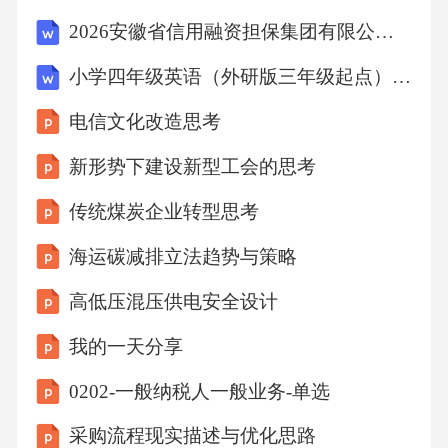
因素。预测结果解释利用AI预测药物毒性药物
2026安徽省信用融资担保集团有限公司所属分公司招聘14人笔试参考题库及答案详解
相互作用数据库建立包含已知药物相互作用信
小学四年级英语（外研版三年级起点）上册模块知识结构化预习指南（教案）
息的数据库，为AI学习提供数据基础。AI模型
电信文化改造思考
学习与应用利用机器学习算法学习药物相互作
用规律，并应用于新药物相互作用预测。结果
新形势下建设新型工会的思考
验证与评估通过实验验证AI模型的预测结果，
传统煤炭企业转型思考
评估模型的准确性和可靠性。AI辅助药物相互
海运碳减排立法趋势与策略
作用分析数据集准备与训练收集包含药物分子
结构和副作用信息的数据集，进行模型训练。
高低压混压供电安全设计
副作用识别与解释应用训练好的模型对新药物
我的一天分享
进行副作用识别，并提供可能的副作用机制和
0202-一般纳税人一般业务-单选
影响因素。深度学习模型构建利用深度学习技
采购流程现实描述与优化思路
术构建药物副作用识别模型，学习从药物分子