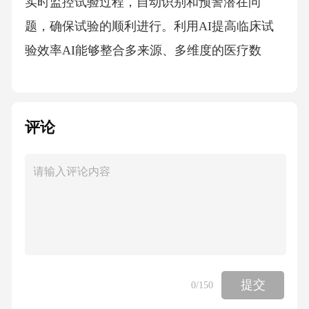
实时监控试验过程，自动识别和预警潜在问
题，确保试验的顺利进行。利用AI提高临床试
验效率AI能够整合多来源、多维度的医疗数
据，包括电子病历、基因组学、影像学等，为
药物疗效评估提供全面、准确的数据基础。数
据整合与分析基于大数据和机器学习算法，AI
评论
可以构建疗效预测模型，对新药或新疗法的潜
在效果进行预测和评估。疗效预测模型AI能够
分析真实世界中的海量医疗数据，揭示药物在
实际应用中的疗效和安全性，为药物研发和监
管提供有力支持。真实世界研究基于大数据的
药物疗效评估123AI可以通过分析患者的基因
提交
0
/150
组、蛋白质组和其他生物标志物数据，实现疾