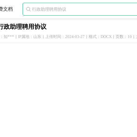
费文档

行政助理聘用协议
：知***
IP属地：山东
上传时间：2024-03-27
格式：DOCX
页数：10