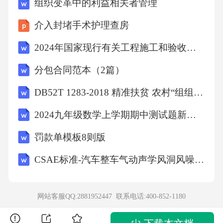
组织变革中的利益相关者管理
介入封堵手术护理查房
3.Listenandread.并认真模仿发型：Whatcoloris
2024年国家现行有关工程施工和验收的标准、规范、规程、图集合集
再次播放第一部分听力，并引导学生正确朗读
分包合同范本（2篇）
音，语音和语your...?并正确
DB52T 1283-2018 精准扶贫 农村“组组通”硬化路建设与管理养护规范
课文。调。回答。
2024九年级数学上学期期中测试题新版华东师大版
罚款单模板8则版
4.Let,sIeam.理解并记忆重
CSAE标准-汽车整车气动声学风洞风噪试验-车内风噪测量方法编制说明
各种形式学习单词ball,and.点单词和句型
网站客服QQ:2881952447 联系电话:
400-852-1180
5.Fillandread.的用法。通过小组活动，