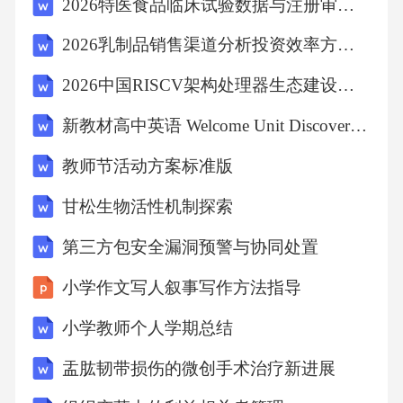
2026特医食品临床试验数据与注册审批突破点解析报告
1.展示课文图片，并提出问题，学习讨论Whoar
2026乳制品销售渠道分析投资效率方法发展新型规划
e对话内容，理考查学生的听力
2026中国RISCV架构处理器生态建设进展评估
新教材高中英语 Welcome Unit Discovering Useful Structures教学设计 新人教版必修第一册
they?What,sthematterwiththegirl?引出课文。解并
记忆对话能力和理解、记
教师节活动方案标准版
甘松生物活性机制探索
2.Listenandcircle内容，并圈出忆能力，在情境
第三方包安全漏洞预警与协同处置
(1)播放课文听力，并引导学生圈出正确答案。
小学作文写人叙事写作方法指导
正确答案。中学习用英文询
小学教师个人学期总结
(2)再次播放听力，核对答案。再次播放图片问
盂肱韧带损伤的微创手术治疗新进展
物品颜色的句