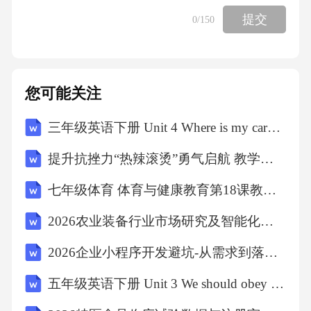
提交
0
/150
学生。没有及时反应的学生及蹲错的学生淘
汰。最
您可能关注
终的获胜者获得奖励。再次复习巩固单词。
三年级英语下册 Unit 4 Where is my car配教案 人教PEP
二、Let,schoose.
提升抗挫力“热辣滚烫”勇气启航 教学设计-2025-2026学年高中下学期主题班会
根据句子选择正确的图片。再次复习巩固颜色
七年级体育 体育与健康教育第18课教案 人教新课标版
的单
2026农业装备行业市场研究及智能化发展与创新投资研究报告
2026企业小程序开发避坑-从需求到落地模板与定制的选型实操步骤
词。
五年级英语下册 Unit 3 We should obey the rules Lesson 15教案 人教精通版（三起）
讲授新课一、Let'stalk.听录音，了解