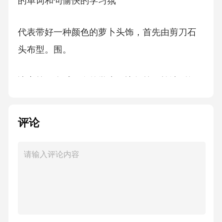
的单词和句愉快的学习氛
代表带好一种颜色的萝卜头饰，首先由剪刀石
头布型。围。
决定第一个喊口令的学生，比如第一轮选到红
色萝
评论
卜,代表红色萝卜的学生就喊口令，"Reddown,re
d
down,reddownthenyellowdown"并做蹲的动作，
接下来由yellow做同样的动作并指定下一个蹲的